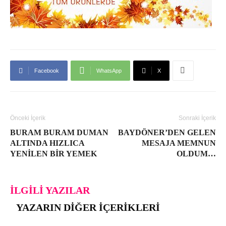
Facebook
WhatsApp
X
Önceki İçerik
Sonraki İçerik
BURAM BURAM DUMAN
BAYDÖNER’DEN GELEN
ALTINDA HIZLICA
MESAJA MEMNUN
YENILEN BIR YEMEK
OLDUM…
İLGILI YAZILAR
YAZARIN DIĞER İÇERIKLERI