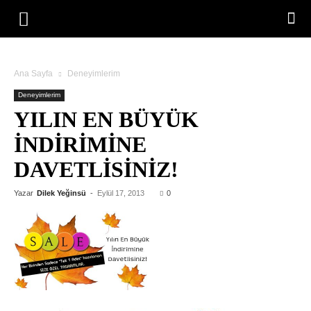
Ana Sayfa
Deneyimlerim
Deneyimlerim
YILIN EN BÜYÜK
İNDIRIMINE
DAVETLISINIZ!
Yazar
Dilek Yeğinsü
-
Eylül 17, 2013
0