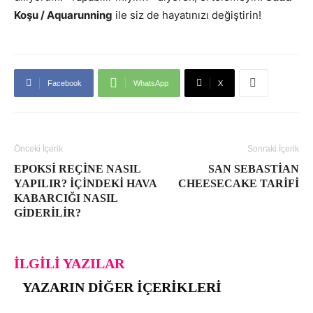
Koşu / Aquarunning
ile siz de hayatınızı değiştirin!
Facebook
WhatsApp
X
Önceki İçerik
Sonraki İçerik
EPOKSI REÇINE NASIL
SAN SEBASTIAN
YAPILIR? İÇINDEKI HAVA
CHEESECAKE TARIFI
KABARCIĞI NASIL
GIDERILIR?
İLGILI YAZILAR
YAZARIN DIĞER İÇERIKLERI