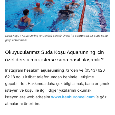
Suda Koşu / Aquarunning Antrenörü Benhür Öncel ile Bodrum’da bir suda koşu
grup antrenmanı
Okuyucularımız Suda Koşu Aquarunning için
özel ders almak isterse sana nasıl ulaşabilir?
Instagram hesabım
aquarunning_tr
‘den ve (0543) 620
62 18 nolu irtibat telefonumdan benimle iletişime
geçebilirler. Hakkımda daha çok bilgi almak, bana erişmek
isteyen ve koşu ile ilgili diğer yazılarımı okumak
isteyenlere web adresim
www.benhuroncel.com
‘e göz
atmalarını öneririm.