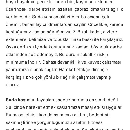
Koşu hayatının gereklerinden biri; koşunun eklemler
üzerindeki darbe etkisini azaltan, çapraz idmanlara ağırlık
verilmesidir. Suda yapılan aktiviteler bu açıdan çok
önemli, tamamlayıcı idmanlardan sayılır. Öncelikle, karada
koştuğumuz zaman ağırlığımızın 7-8 katı kadar, dizlere,
eklemlere, belimize ve topuklarımıza baskı ile karşılaşırız.
Oysa derin su içinde koştuğumuz zaman, böyle bir darbe
etkisinden söz edemeyiz. Bu durum sakatlık riskini
minimuma indirir. Dahası dayanıklılık ve kuvvet çalışması
yapmamıza olanak sağlar. Hareket ettikçe dirençle
karşılaşırız ve çok yönlü bir ağırlık çalışması yapmış
oluruz.
Suda koşu
nun faydaları sadece bununla da sınırlı değil.
Su içinde hareket etmek kaslarımıza masaj etkisi uygular.
Bu masaj etkisi, kan dolaşımımızı arttırır, bedenimizi
sakinleştirir ve yorgunluğumuzu azaltır. Fitness
seviyemiz bu sayede yükselmiş olur. Su içinde yapılan bu