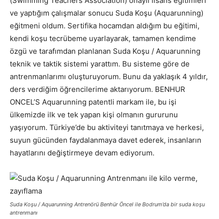
(Swimming Teachers Association) onaylı lisans eğitimleri
ve yaptığım çalışmalar sonucu Suda Koşu (Aquarunning)
eğitmeni oldum. Sertifika hocamdan aldığım bu eğitimi,
kendi koşu tecrübeme uyarlayarak, tamamen kendime
özgü ve tarafımdan planlanan Suda Koşu / Aquarunning
teknik ve taktik sistemi yarattım. Bu sisteme göre de
antrenmanlarımı oluşturuyorum. Bunu da yaklaşık 4 yıldır,
ders verdiğim öğrencilerime aktarıyorum. BENHUR
ONCEL’S Aquarunning patentli markam ile, bu işi
ülkemizde ilk ve tek yapan kişi olmanın gururunu
yaşıyorum. Türkiye’de bu aktiviteyi tanıtmaya ve herkesi,
suyun gücünden faydalanmaya davet ederek, insanların
hayatlarını değiştirmeye devam ediyorum.
Suda Koşu / Aquarunning Antrenörü Benhür Öncel ile Bodrum’da bir suda koşu
antrenmanı