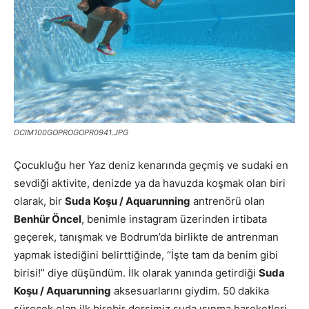
DCIM100GOPROGOPR0941.JPG
Çocukluğu her Yaz deniz kenarında geçmiş ve sudaki en
sevdiği aktivite, denizde ya da havuzda koşmak olan biri
olarak, bir
Suda Koşu / Aquarunning
antrenörü olan
Benhür Öncel
, benimle instagram üzerinden irtibata
geçerek, tanışmak ve Bodrum’da birlikte de antrenman
yapmak istediğini belirttiğinde, “İşte tam da benim gibi
birisi!” diye düşündüm. İlk olarak yanında getirdiği
Suda
Koşu / Aquarunning
aksesuarlarını giydim. 50 dakika
sürecek olan ilk birebir dersimiz suda ısınma hareketleri