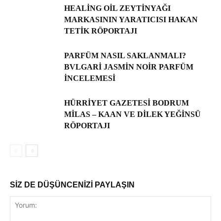
HEALING OIL ZEYTINYAĞI
MARKASININ YARATICISI HAKAN
TETIK RÖPORTAJI
PARFÜM NASIL SAKLANMALI?
BVLGARI JASMIN NOIR PARFÜM
İNCELEMESI
HÜRRİYET GAZETESİ BODRUM
MILAS – KAAN VE DILEK YEĞINSÜ
RÖPORTAJI
SİZ DE DÜŞÜNCENİZİ PAYLAŞIN