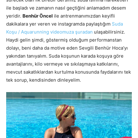
ile başladı ve zamanın nasıl geçtiğini anlamadım desem
yeridir.
Benhür Öncel
ile antrenmanımızdan keyifli
dakikalara yer veren ve instagramda paylaştığım
Suda
Koşu / Aquarunning videomuza şuradan
ulaşabilirsiniz.
Haydi gelin şimdi, göstermiş olduğum performanstan
dolayı, beni daha da motive eden Sevgili Benhür Hoca’yı
yakından tanıyalım. Suda koşunun karada koşuya göre
avantajlarını, kilo vermeye ve sıkılaşmaya katkılarını,
mevcut sakatlıklardan kurtulma konusunda faydalarını tek
tek sorup, kendisinden dinleyelim.