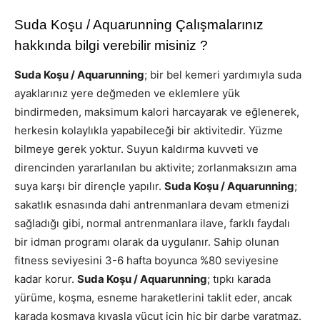
Suda Koşu / Aquarunning Çalışmalarınız
hakkında bilgi verebilir misiniz ?
Suda Koşu / Aquarunning
; bir bel kemeri yardımıyla suda
ayaklarınız yere değmeden ve eklemlere yük
bindirmeden, maksimum kalori harcayarak ve eğlenerek,
herkesin kolaylıkla yapabileceği bir aktivitedir. Yüzme
bilmeye gerek yoktur. Suyun kaldırma kuvveti ve
direncinden yararlanılan bu aktivite; zorlanmaksızın ama
suya karşı bir dirençle yapılır.
Suda Koşu / Aquarunning
;
sakatlık esnasında dahi antrenmanlara devam etmenizi
sağladığı gibi, normal antrenmanlara ilave, farklı faydalı
bir idman programı olarak da uygulanır. Sahip olunan
fitness seviyesini 3-6 hafta boyunca %80 seviyesine
kadar korur.
Suda Koşu / Aquarunning
; tıpkı karada
yürüme, koşma, esneme haraketlerini taklit eder, ancak
karada koşmaya kıyasla vücut için hiç bir darbe yaratmaz.