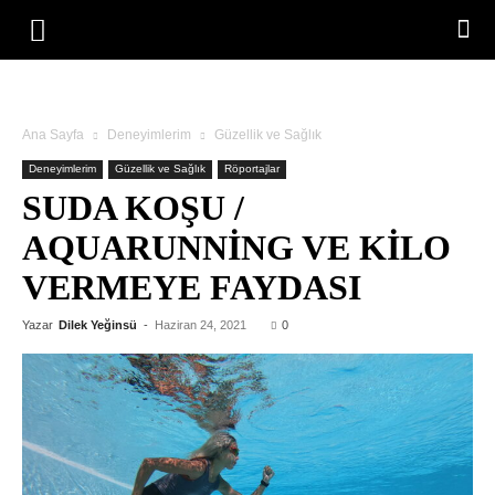
Ana Sayfa
Deneyimlerim
Güzellik ve Sağlık
Deneyimlerim
Güzellik ve Sağlık
Röportajlar
SUDA KOŞU /
AQUARUNNING VE KILO
VERMEYE FAYDASI
Yazar
Dilek Yeğinsü
-
Haziran 24, 2021
0