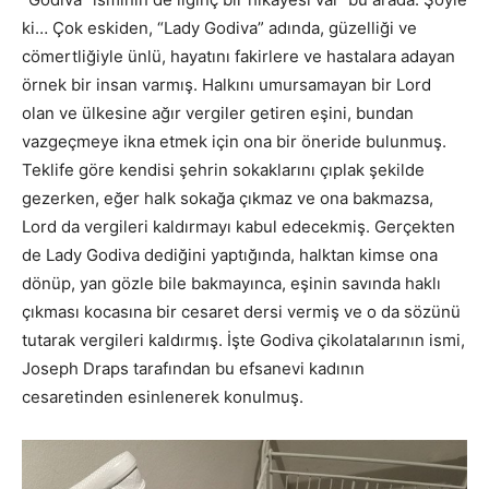
ki… Çok eskiden, “Lady Godiva” adında, güzelliği ve
cömertliğiyle ünlü, hayatını fakirlere ve hastalara adayan
örnek bir insan varmış. Halkını umursamayan bir Lord
olan ve ülkesine ağır vergiler getiren eşini, bundan
vazgeçmeye ikna etmek için ona bir öneride bulunmuş.
Teklife göre kendisi şehrin sokaklarını çıplak şekilde
gezerken, eğer halk sokağa çıkmaz ve ona bakmazsa,
Lord da vergileri kaldırmayı kabul edecekmiş. Gerçekten
de Lady Godiva dediğini yaptığında, halktan kimse ona
dönüp, yan gözle bile bakmayınca, eşinin savında haklı
çıkması kocasına bir cesaret dersi vermiş ve o da sözünü
tutarak vergileri kaldırmış. İşte Godiva çikolatalarının ismi,
Joseph Draps tarafından bu efsanevi kadının
cesaretinden esinlenerek konulmuş.