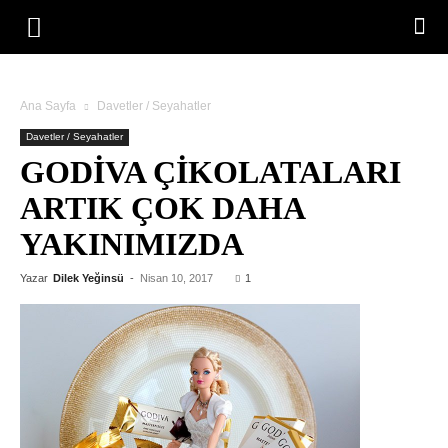
Ana Sayfa
Davetler / Seyahatler
Davetler / Seyahatler
GODIVA ÇIKOLATALARI
ARTIK ÇOK DAHA
YAKINIMIZDA
Yazar
Dilek Yeğinsü
-
Nisan 10, 2017
1