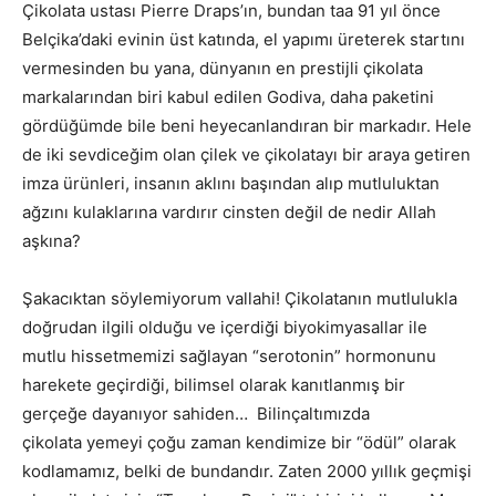
Çikolata ustası Pierre Draps’ın, bundan taa 91 yıl önce
Belçika’daki evinin üst katında, el yapımı üreterek startını
vermesinden bu yana, dünyanın en prestijli çikolata
markalarından biri kabul edilen Godiva, daha paketini
gördüğümde bile beni heyecanlandıran bir markadır. Hele
de iki sevdiceğim olan çilek ve çikolatayı bir araya getiren
imza ürünleri, insanın aklını başından alıp mutluluktan
ağzını kulaklarına vardırır cinsten değil de nedir Allah
aşkına?
Şakacıktan söylemiyorum vallahi! Çikolatanın mutlulukla
doğrudan ilgili olduğu ve içerdiği biyokimyasallar ile
mutlu hissetmemizi sağlayan “serotonin” hormonunu
harekete geçirdiği, bilimsel olarak kanıtlanmış bir
gerçeğe dayanıyor sahiden… Bilinçaltımızda
çikolata yemeyi çoğu zaman kendimize bir “ödül” olarak
kodlamamız, belki de bundandır. Zaten 2000 yıllık geçmişi