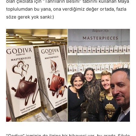
olan çikolata için “Tanrıların Besini” tabirini kullanan Maya
toplulumdan bu yana, ona verdiğimiz değer ortada, fazla
söze gerek yok sanki:)
“Godiva” isminin de ilginç bir hikayesi var bu arada. Şöyle