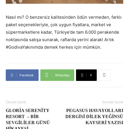
Nasıl mı? O benzersiz kalitesinden ödün vermeden, farklı
paket seçenekleriyle, çok uygun fiyatlara, market ve
süpermarketlere kadar, Türkiye’de tam 6.000 perakende
noktasında satışa sunarak, raflarda yerini alarak! Artık
#GodivaYakınımda demek herkes için mümkün.
Facebook
WhatsApp
X
Önceki İçerik
Sonraki İçerik
GLORIA SERENITY
PEGASUS HAVAYOLLARI
RESORT – BIR
DERGISI DILEK YEĞINSÜ
SEVGILILER GÜNÜ
KAYSERI YAZISI
HIKAYESI