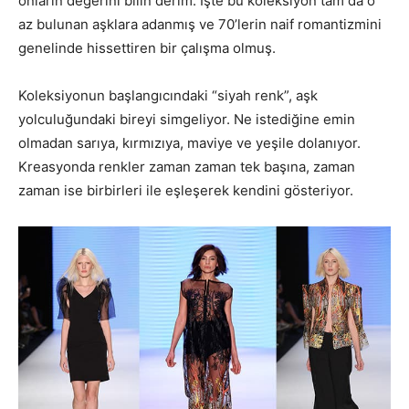
onların değerini bilin derim. İşte bu koleksiyon tam da o
az bulunan aşklara adanmış ve 70’lerin naif romantizmini
genelinde hissettiren bir çalışma olmuş.
Koleksiyonun başlangıcındaki “siyah renk”, aşk
yolculuğundaki bireyi simgeliyor. Ne istediğine emin
olmadan sarıya, kırmızıya, maviye ve yeşile dolanıyor.
Kreasyonda renkler zaman zaman tek başına, zaman
zaman ise birbirleri ile eşleşerek kendini gösteriyor.