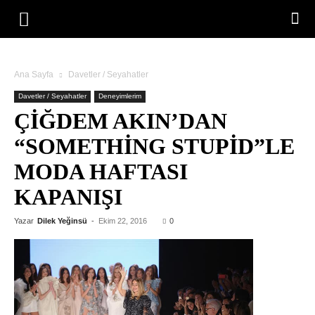
Ana Sayfa
Davetler / Seyahatler
Davetler / Seyahatler
Deneyimlerim
ÇIĞDEM AKIN’DAN
“SOMETHING STUPID”LE
MODA HAFTASI
KAPANIŞI
Yazar
Dilek Yeğinsü
-
Ekim 22, 2016
0