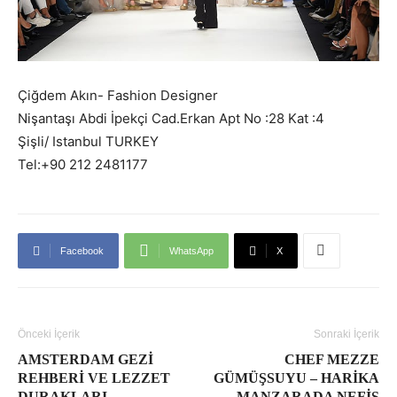
Çiğdem Akın- Fashion Designer
Nişantaşı Abdi İpekçi Cad.Erkan Apt No :28 Kat :4
Şişli/ Istanbul TURKEY
Tel:+90 212 2481177
Facebook
WhatsApp
X
Önceki İçerik
Sonraki İçerik
AMSTERDAM GEZI
CHEF MEZZE
REHBERI VE LEZZET
GÜMÜŞSUYU – HARIKA
DURAKLARI
MANZARADA NEFIS