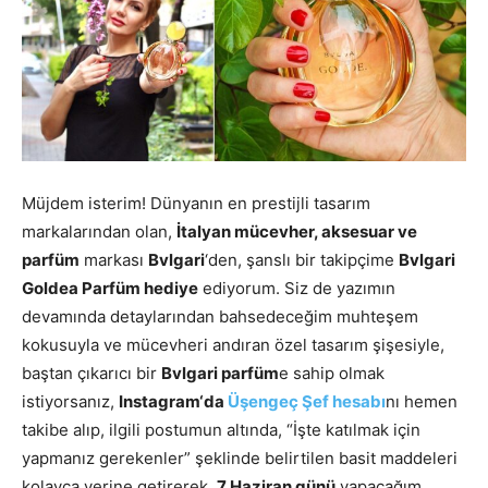
Müjdem isterim! Dünyanın en prestijli tasarım
markalarından olan,
İtalyan mücevher, aksesuar ve
parfüm
markası
Bvlgari
‘den, şanslı bir takipçime
Bvlgari
Goldea Parfüm hediye
ediyorum. Siz de yazımın
devamında detaylarından bahsedeceğim muhteşem
kokusuyla ve mücevheri andıran özel tasarım şişesiyle,
baştan çıkarıcı bir
Bvlgari parfüm
e sahip olmak
istiyorsanız,
Instagram
‘da
Üşengeç Şef hesabı
nı hemen
takibe alıp, ilgili postumun altında, “İşte katılmak için
yapmanız gerekenler” şeklinde belirtilen basit maddeleri
kolayca yerine getirerek,
7 Haziran günü
yapacağım