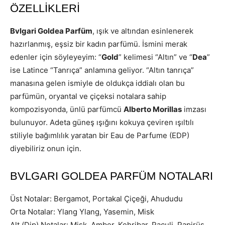
ÖZELLİKLERİ
Bvlgari Goldea Parfüm
, ışık ve altından esinlenerek
hazırlanmış, eşsiz bir kadın parfümü. İsmini merak
edenler için söyleyeyim: “
Gold
” kelimesi “Altın” ve “
Dea
”
ise Latince “Tanrıça” anlamına geliyor. “Altın tanrıça”
manasına gelen ismiyle de oldukça iddialı olan bu
parfümün, oryantal ve çiçeksi notalara sahip
kompozisyonda, ünlü parfümcü
Alberto Morillas
imzası
bulunuyor. Adeta güneş ışığını kokuya çeviren ışıltılı
stiliyle bağımlılık yaratan bir Eau de Parfume (EDP)
diyebiliriz onun için.
BVLGARI GOLDEA PARFÜM NOTALARI
Üst Notalar: Bergamot, Portakal Çiçeği, Ahududu
Orta Notalar: Ylang Ylang, Yasemin, Misk
Alt (Dip) Notalar: Misk, Amber, Kehribar, Paçuli, Papirüs