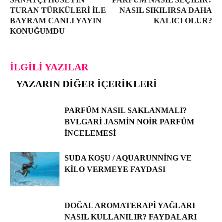
TURAN TÜRKÜLERI ILE
NASIL SIKILIRSA DAHA
BAYRAM CANLI YAYIN
KALICI OLUR?
KONUĞUMDU
İLGILI YAZILAR
YAZARIN DIĞER İÇERIKLERI
PARFÜM NASIL SAKLANMALI?
BVLGARI JASMIN NOIR PARFÜM
İNCELEMESI
SUDA KOŞU / AQUARUNNING VE
KILO VERMEYE FAYDASI
DOĞAL AROMATERAPI YAĞLARI
NASIL KULLANILIR? FAYDALARI