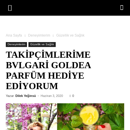
Ana Sayfa
Deneyimlerim
Güzellik ve Sağlık
Deneyimlerim
Güzellik ve Sağlık
TAKIPÇIMLERIME
BVLGARI GOLDEA
PARFÜM HEDIYE
EDIYORUM
Yazar
Dilek Yeğinsü
-
Haziran 3, 2020
0