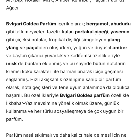
Ağacı
Bvlgari Goldea Parfüm
içerik olarak;
bergamot, ahududu
gibi tatlı meyveler, tazelik katan
portakal çiçeği, yasemin
gibi çiçeksi notalar, tropikal dişiliği simgeleyen
ylang
ylang
ve
paçul
iden oluşurken, yoğun ve duyusal
amber
ve baştan çıkarıcı yuvarlak ve kadifemsi özellikleriyle
misk
de bunlara eklenmiş ve bu sayede bütün notaların
kremsi koku karakteri ile harmanlanarak içiçe geçmesi
sağlanmış. Hızlı akışkanlık özelliğine sahip bir parfüm
olarak, nota geçişleri ve tene uyum anlamında da oldukça
başarılı. Bu özellikleriyle
Bvlgari Goldea parfüm
özellikle
İlkbahar-Yaz mevsimine yönelik olmak üzere, günlük
kullanıma ve her türlü sosyalleşmeye de çok uygun bir
parfüm.
Parfüm nasıl sıkılmalı ve daha kalıcı hale gelmesi için ne