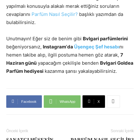
yapılmalı konusuyla alakalı merak ettiğiniz soruların
cevaplarını
Parfüm Nasıl Seçilir?
başlıklı yazımdan da
bulabilirsiniz.
Unutmayın! Eğer siz de benim gibi
Bvlgari parfümlerini
beğeniyorsanız,
Instagram
‘da
Üşengeç Şef hesabı
nı
hemen takibe alıp, ilgili postuma hemen göz atarak,
7
Haziran günü
yapacağım çekilişle benden
Bvlgari Goldea
Parfüm hediyesi
kazanma şansı yakalayabilirsiniz.
Facebook
WhatsApp
X
Önceki İçerik
Sonraki İçerik
SANATÇI HÜSEYIN
PARFÜM NASIL SEÇILIR?