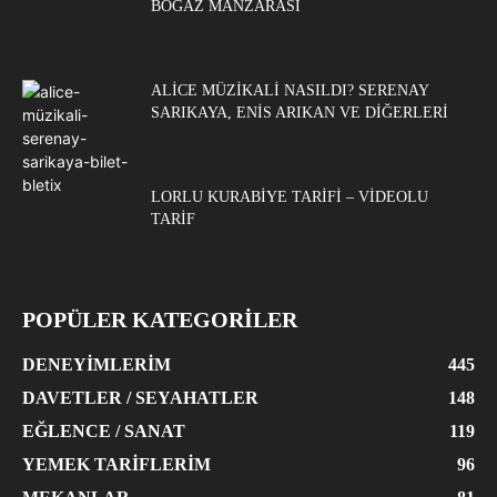
BOĞAZ MANZARASI
ALICE MÜZIKALI NASILDI? SERENAY
SARIKAYA, ENIS ARIKAN VE DIĞERLERI
LORLU KURABIYE TARIFI – VIDEOLU
TARIF
POPÜLER KATEGORİLER
DENEYIMLERIM
445
DAVETLER / SEYAHATLER
148
EĞLENCE / SANAT
119
YEMEK TARIFLERIM
96