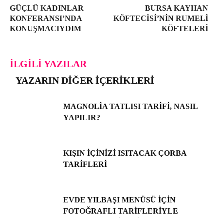
GÜÇLÜ KADINLAR
BURSA KAYHAN
KONFERANSI’NDA
KÖFTECISI’NIN RUMELI
KONUŞMACIYDIM
KÖFTELERI
İLGILI YAZILAR
YAZARIN DIĞER İÇERIKLERI
MAGNOLIA TATLISI TARIFI, NASIL
YAPILIR?
KIŞIN İÇINIZI ISITACAK ÇORBA
TARIFLERI
EVDE YILBAŞI MENÜSÜ IÇIN
FOTOĞRAFLI TARIFLERIYLE