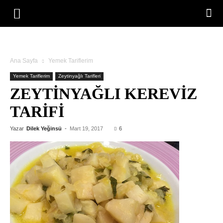
Ana Sayfa
Yemek Tariflerim
Yemek Tariflerim
Zeytinyağlı Tarifleri
ZEYTINYAĞLI KEREVIZ
TARIFI
Yazar
Dilek Yeğinsü
-
Mart 19, 2017
6