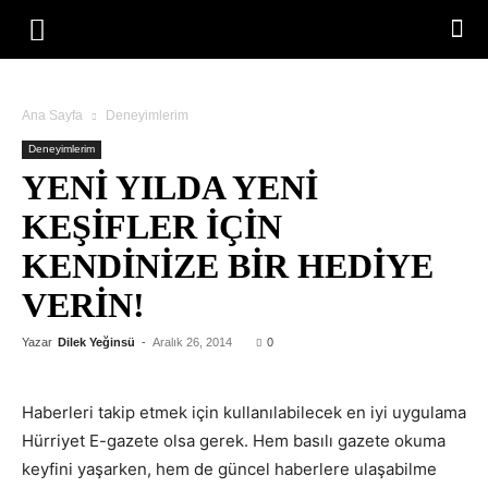
Ana Sayfa
Deneyimlerim
Deneyimlerim
YENI YILDA YENI
KEŞIFLER IÇIN
KENDINIZE BIR HEDIYE
VERIN!
Yazar
Dilek Yeğinsü
-
Aralık 26, 2014
0
Haberleri takip etmek için kullanılabilecek en iyi uygulama
Hürriyet E-gazete olsa gerek. Hem basılı gazete okuma
keyfini yaşarken, hem de güncel haberlere ulaşabilme