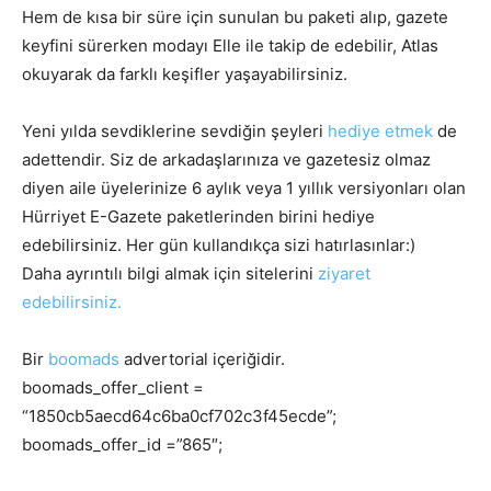
Hem de kısa bir süre için sunulan bu paketi alıp, gazete
keyfini sürerken modayı Elle ile takip de edebilir, Atlas
okuyarak da farklı keşifler yaşayabilirsiniz.
Yeni yılda sevdiklerine sevdiğin şeyleri
hediye etmek
de
adettendir. Siz de arkadaşlarınıza ve gazetesiz olmaz
diyen aile üyelerinize 6 aylık veya 1 yıllık versiyonları olan
Hürriyet E-Gazete paketlerinden birini hediye
edebilirsiniz. Her gün kullandıkça sizi hatırlasınlar:)
Daha ayrıntılı bilgi almak için sitelerini
ziyaret
edebilirsiniz.
Bir
boomads
advertorial içeriğidir.
boomads_offer_client =
“1850cb5aecd64c6ba0cf702c3f45ecde”;
boomads_offer_id =”865″;