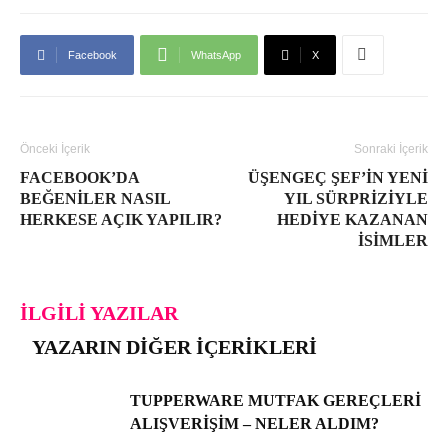
Facebook
WhatsApp
X
Önceki İçerik
Sonraki İçerik
FACEBOOK’DA
ÜŞENGEÇ ŞEF’IN YENI
BEĞENILER NASIL
YIL SÜRPRIZIYLE
HERKESE AÇIK YAPILIR?
HEDIYE KAZANAN
İSIMLER
İLGILI YAZILAR
YAZARIN DIĞER İÇERIKLERI
TUPPERWARE MUTFAK GEREÇLERI
ALIŞVERIŞIM – NELER ALDIM?