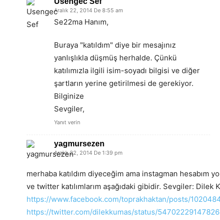
Usengec Sef
Aralık 22, 2014 De 8:55 am
Se22ma Hanım,
Buraya "katıldım" diye bir mesajınız
yanlışlıkla düşmüş herhalde. Çünkü
katılımızla ilgili isim-soyadı bilgisi ve diğer
şartların yerine getirilmesi de gerekiyor.
Bilginize
Sevgiler,
Yanıt verin
yagmursezen
Aralık 22, 2014 De 1:39 pm
merhaba katıldım diyeceğim ama instagman hesabım yo
ve twitter katılımlarım aşağıdaki gibidir. Sevgiler: Dilek
https://www.facebook.com/toprakhaktan/posts/10204
https://twitter.com/dilekkumas/status/5470222914782