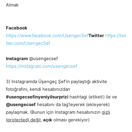
Almak
Facebook
https://www.facebook.com/UsengecSef
Twitter
https://twi
tter.com/UsengecSef
Instagram
@usengecsef
https://instagram.com/usengecsef
3) Instagramda Üşengeç Şef’in paylaştığı aktivite
fotoğrafını, kendi hesabınızdan
#usengecsefinyeniyilsurprizi
hashtagi (etiketi) ile ve
@usengecsef
hesabını da tag’leyerek (ekleyerek)
paylaşmak. (Bunun için Instagram hesabınızın
gizli
(protected) değil
,
açık
olması gerekiyor)