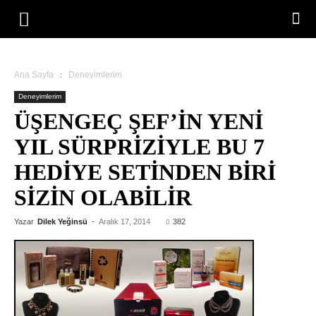
Ana Sayfa
Deneyimlerim
Deneyimlerim
ÜŞENGEÇ ŞEF’IN YENI
YIL SÜRPRIZIYLE BU 7
HEDIYE SETINDEN BIRI
SIZIN OLABILIR
Yazar
Dilek Yeğinsü
-
Aralık 17, 2014
382