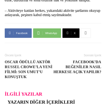
etme, durdurma ve sona erdirme hak ve yetkisine sahiptir.
– Aktiviteye katılan herkes, yukarıdaki aktivite şartlarını okuyup
anlayarak, peşinen kabul etmiş sayılmaktadır.
Facebook
WhatsApp
X
Önceki İçerik
Sonraki İçerik
OSCAR ÖDÜLLÜ AKTÖR
FACEBOOK’DA
RUSSEL CROWE’LA YENI
BEĞENILER NASIL
FILMI: SON UMUT’U
HERKESE AÇIK YAPILIR?
KONUŞTUK
İLGILI YAZILAR
YAZARIN DIĞER İÇERIKLERI