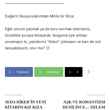
————————————————
Değerli Okuyucularımdan Minik bir Rica:
Eğer yorum yazmak ya da soru sormak isterseniz,
öncelikle şuraya tıklayarak, bloguma üye olmayı
unutmayın ki, yazılarınız “Adsız” çıkmasın ve ben de sizi
tanıyabileyim, olur mu? 🙂
Facebook
WhatsApp
X
Önceki İçerik
Sonraki İçerik
SEDA DIKER’IN YENI
AŞK VE ROMANTIZM
KITABINI KIZ KIZA
DENILINCE… ÖZLEM