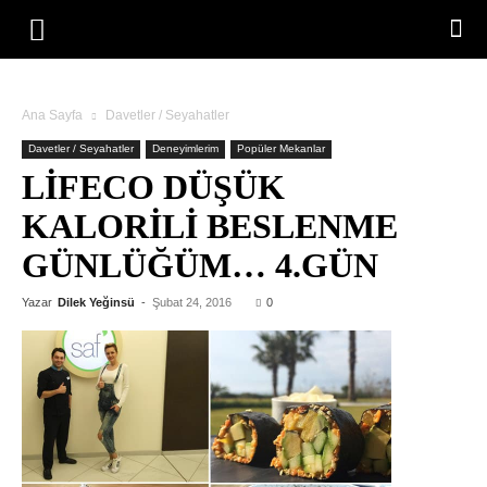
Ana Sayfa
Davetler / Seyahatler
Davetler / Seyahatler
Deneyimlerim
Popüler Mekanlar
LIFECO DÜŞÜK
KALORILI BESLENME
GÜNLÜĞÜM… 4.GÜN
Yazar
Dilek Yeğinsü
-
Şubat 24, 2016
0