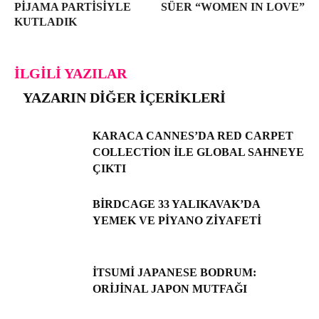
PIJAMA PARTISIYLE
SÜER “WOMEN IN LOVE”
KUTLADIK
İLGILI YAZILAR
YAZARIN DIĞER İÇERIKLERI
KARACA CANNES’DA RED CARPET
COLLECTION ILE GLOBAL SAHNEYE
ÇIKTI
BIRDCAGE 33 YALIKAVAK’DA
YEMEK VE PIYANO ZIYAFETI
İTSUMI JAPANESE BODRUM:
ORIJINAL JAPON MUTFAĞI