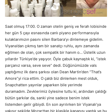
Saat olmuş 17:00. O zaman otelin geniş ve ferah lobisinde
her gün 5 çayı esnasında canlı piyano performansıyla
kulaklarımızın pasını silen Barbara’yı dinlemeye gidelim.
Viyana’dan çıkmış tam bir sanatçı ruhlu, aynı zamanda
eğitmen de olan, çok sempatik bir hanım o… Üstelik uzun
yıllardır Türkiye’de yaşıyor. Öyle çabuk kaynaştık ki, “istek
parçanız varsa, seve seve” dedi. Düğünümüzde vals
yaptığımız ilk dans şarkısı olan Dean Martin’den “That’s
Amore”yi rica ettim. O çaldı biz dinlerken mest olduk,
Snapchatten yayınlar yaparken bile yerimde
duramadım. Zevklerimiz öylesine tuttu ki, ardından çaldığı
bütün şarkılar da, sanki yine sadece benim istek
listemden gelir gibiydi. En son ayrılırken bir Viyanalı’ya
yakışır şekilde Mozarttan bir klasikle kapanışı yaptık ve bu