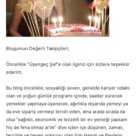
Blogumun Değerli Takipçileri,
Öncelikle “Üşengeç Şef”e olan ilginiz için sizlere teşekkür
ederim.
Bu blog öncelikle; sosyalliği seven, genelde kariyer odaklı
olan ve yoğun günlük programı içinde, saatler sürecek
yemekler yapmaya üşenerek, ağırlıkla dışarıda yemeyi ya
da eve sipariş vermeyi tercih eden, ama arada sırada da
olsa “sağlıklı, ekonomik ve lezzetli bir ev yemeği yapsam
hiç de fena olmaz artık” diye içten içe düşünen, zaman,
tecrübe ve heves yoksunu olan tüm Hanım ve Beylere;