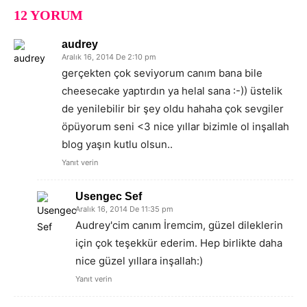
12 YORUM
audrey
Aralık 16, 2014 De 2:10 pm
gerçekten çok seviyorum canım bana bile
cheesecake yaptırdın ya helal sana :-)) üstelik
de yenilebilir bir şey oldu hahaha çok sevgiler
öpüyorum seni <3 nice yıllar bizimle ol inşallah
blog yaşın kutlu olsun..
Yanıt verin
Usengec Sef
Aralık 16, 2014 De 11:35 pm
Audrey'cim canım İremcim, güzel dileklerin
için çok teşekkür ederim. Hep birlikte daha
nice güzel yıllara inşallah:)
Yanıt verin