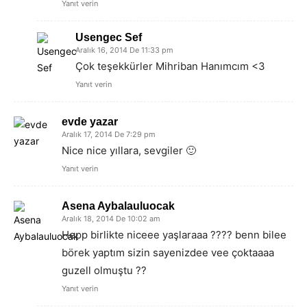
Yanıt verin
Usengec Sef
Aralık 16, 2014 De 11:33 pm
Çok teşekkürler Mihriban Hanımcım <3
Yanıt verin
evde yazar
Aralık 17, 2014 De 7:29 pm
Nice nice yıllara, sevgiler 🙂
Yanıt verin
Asena Aybalauluocak
Aralık 18, 2014 De 10:02 am
Hepp birlikte niceee yaşlaraaa ???? benn bilee
börek yaptım sizin sayenizdee vee çoktaaaa
guzell olmuştu ??
Yanıt verin