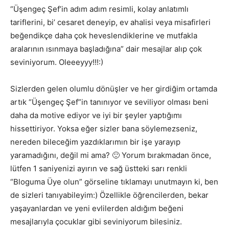
“Üşengeç Şef’in adım adım resimli, kolay anlatımlı
tariflerini, bi’ cesaret deneyip, ev ahalisi veya misafirleri
beğendikçe daha çok heveslendiklerine ve mutfakla
aralarının ısınmaya başladığına” dair mesajlar alıp çok
seviniyorum. Oleeeyyy!!!:)
Sizlerden gelen olumlu dönüşler ve her girdiğim ortamda
artık “Üşengeç Şef”in tanınıyor ve seviliyor olması beni
daha da motive ediyor ve iyi bir şeyler yaptığımı
hissettiriyor. Yoksa eğer sizler bana söylemezseniz,
nereden bileceğim yazdıklarımın bir işe yarayıp
yaramadığını, değil mi ama? 🙂 Yorum bırakmadan önce,
lütfen 1 saniyenizi ayırın ve sağ üstteki sarı renkli
“Bloguma Üye olun” görseline tıklamayı unutmayın ki, ben
de sizleri tanıyabileyim:) Özellikle öğrencilerden, bekar
yaşayanlardan ve yeni evlilerden aldığım beğeni
mesajlarıyla çocuklar gibi seviniyorum bilesiniz.