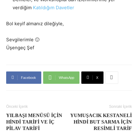
verdiğim
Katıldığım Davetler
Bol keyif almanız dileğiyle,
Sevgilerimle 🙂
Üşengeç Şef
Facebook
WhatsApp
X
Önceki İçerik
Sonraki İçerik
YILBAŞI MENÜSÜ IÇIN
YUMUŞACIK KESTANELI
HINDI TARIFI VE İÇ
HINDI BUT SARMA İÇIN
PILAV TARIFI
RESIMLI TARIF