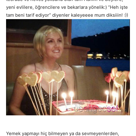
yeni evlilere, öğrencilere ve bekarlara yönelik:) “Heh işte
tam beni tarif ediyor” diyenler kaleyeeee mum diksiiin! :))
Yemek yapmayı hiç bilmeyen ya da sevmeyenlerden,