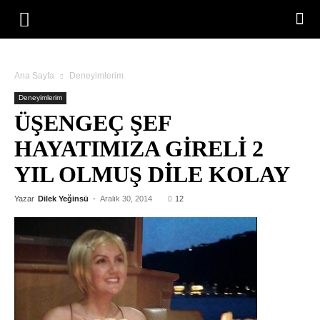
Ana Sayfa
Deneyimlerim
Deneyimlerim
ÜŞENGEÇ ŞEF
HAYATIMIZA GIRELI 2
YIL OLMUŞ DILE KOLAY
Yazar
Dilek Yeğinsü
-
Aralık 30, 2014
12