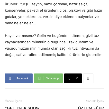
ürünleri, turşu, zeytin, hazır çorbalar, hazır salça,
konserveler, paketli et ürünleri, cips, bisküvi vs gibi hazır
gıdalar, yemeklere tat versin diye eklenen bulyonlar ve
daha neler neler…
Haydi var mısınız? Gelin ve bugünden itibaren, gizli tuz
kaynaklarından mümkün olduğunca uzak duralım ve
vücudumuzun minimumda olan sağlıklı tuz ihtiyacını da
doğal, saf ve rafine edilmemiş kaliteli ürünlerle giderelim.
Facebook
WhatsApp
X
Önceki İçerik
Sonraki İçerik
“GEL TALK SHOW
ÖZLEM SÜER