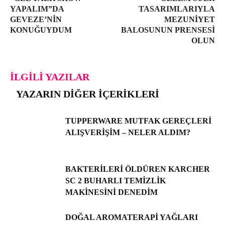
YAPALIM”DA
TASARIMLARIYLA
GEVEZE’NIN
MEZUNIYET
KONUĞUYDUM
BALOSUNUN PRENSESI
OLUN
İLGILI YAZILAR
YAZARIN DIĞER İÇERIKLERI
TUPPERWARE MUTFAK GEREÇLERI
ALIŞVERIŞIM – NELER ALDIM?
BAKTERILERI ÖLDÜREN KARCHER
SC 2 BUHARLI TEMIZLIK
MAKINESINI DENEDIM
DOĞAL AROMATERAPI YAĞLARI