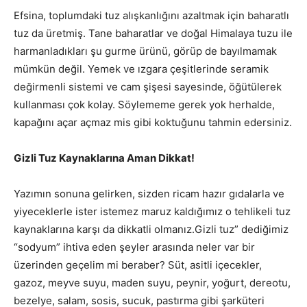
Efsina, toplumdaki tuz alışkanlığını azaltmak için baharatlı
tuz da üretmiş. Tane baharatlar ve doğal Himalaya tuzu ile
harmanladıkları şu gurme ürünü, görüp de bayılmamak
mümkün değil. Yemek ve ızgara çeşitlerinde seramik
değirmenli sistemi ve cam şişesi sayesinde, öğütülerek
kullanması çok kolay. Söylememe gerek yok herhalde,
kapağını açar açmaz mis gibi koktuğunu tahmin edersiniz.
Gizli Tuz Kaynaklarına Aman Dikkat!
Yazımın sonuna gelirken, sizden ricam hazır gıdalarla ve
yiyeceklerle ister istemez maruz kaldığımız o tehlikeli tuz
kaynaklarına karşı da dikkatli olmanız.Gizli tuz” dediğimiz
“sodyum” ihtiva eden şeyler arasında neler var bir
üzerinden geçelim mi beraber? Süt, asitli içecekler,
gazoz, meyve suyu, maden suyu, peynir, yoğurt, dereotu,
bezelye, salam, sosis, sucuk, pastırma gibi şarküteri