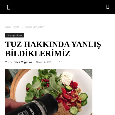
Ana Sayfa
Deneyimlerim
Deneyimlerim
TUZ HAKKINDA YANLIŞ
BILDIKLERIMIZ
Yazar
Dilek Yeğinsü
-
Nisan 4, 2016
1