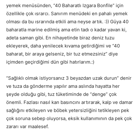
yemek menüsünden, “40 Baharatlı Izgara Bonfile” için
özellikle çok ısrarcı. Sanırım menüdeki en pahalı yemek
olması da bu ısrarında etkili ama neyse artık. :)) Güya 40
baharatla marine edilmiş ama etin tadı o kadar yavan ki,
adeta saman gibi. En nihayetinde biraz deniz tuzu
ekleyerek, daha yenilecek kıvama getirdiğimi ve “40
baharat, bir araya gelseniz, bir tuz etmezsiniz” diye
içimden geçirdiğimi dün gibi hatırlarım.:)
“Sağlıklı olmak istiyorsanız 3 beyazdan uzak durun” denir
ve tuza da gönderme yapılır ama aslında hayatta her
şeyde olduğu gibi, tuz tüketiminde de “denge” çok
önemli. Fazlası nasıl kan basıncını artırarak, kalp ve damar
sağlığını etkileyen ve böbek yetersizliğini tetikleyen pek
çok soruna sebep oluyorsa, eksik kullanımının da pek çok
zararı var maalesef.