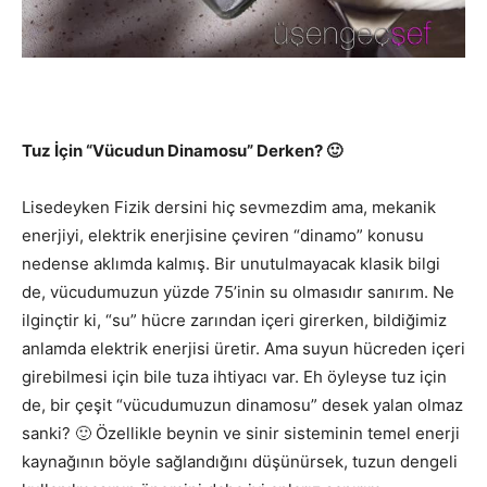
Tuz İçin “Vücudun Dinamosu” Derken? 🙂
Lisedeyken Fizik dersini hiç sevmezdim ama, mekanik
enerjiyi, elektrik enerjisine çeviren “dinamo” konusu
nedense aklımda kalmış. Bir unutulmayacak klasik bilgi
de, vücudumuzun yüzde 75’inin su olmasıdır sanırım. Ne
ilginçtir ki, “su” hücre zarından içeri girerken, bildiğimiz
anlamda elektrik enerjisi üretir. Ama suyun hücreden içeri
girebilmesi için bile tuza ihtiyacı var. Eh öyleyse tuz için
de, bir çeşit “vücudumuzun dinamosu” desek yalan olmaz
sanki? 🙂 Özellikle beynin ve sinir sisteminin temel enerji
kaynağının böyle sağlandığını düşünürsek, tuzun dengeli