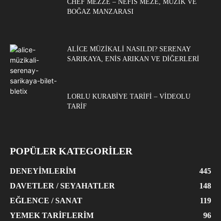
CHEF MEZZE – NEFIS MEZE, MÜZIK VE
BOĞAZ MANZARASI
ALICE MÜZIKALI NASILDI? SERENAY
SARIKAYA, ENIS ARIKAN VE DIĞERLERI
LORLU KURABIYE TARIFI – VIDEOLU
TARIF
POPÜLER KATEGORİLER
DENEYIMLERIM
445
DAVETLER / SEYAHATLER
148
EĞLENCE / SANAT
119
YEMEK TARIFLERIM
96