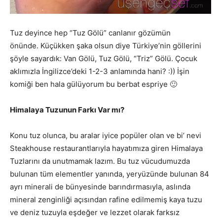
Tuz deyince hep “Tuz Gölü” canlanır gözümün
önünde. Küçükken şaka olsun diye Türkiye’nin göllerini
şöyle sayardık: Van Gölü, Tuz Gölü, “Triz” Gölü. Çocuk
aklımızla İngilizce’deki 1-2-3 anlamında hani? :)) İşin
komiği ben hala gülüyorum bu berbat espriye 🙂
Himalaya Tuzunun Farkı Var mı?
Konu tuz olunca, bu aralar iyice popüler olan ve bi’ nevi
Steakhouse restaurantlarıyla hayatımıza giren Himalaya
Tuzlarını da unutmamak lazım. Bu tuz vücudumuzda
bulunan tüm elementler yanında, yeryüzünde bulunan 84
ayrı minerali de bünyesinde barındırmasıyla, aslında
mineral zenginliği açısından rafine edilmemiş kaya tuzu
ve deniz tuzuyla eşdeğer ve lezzet olarak farksız