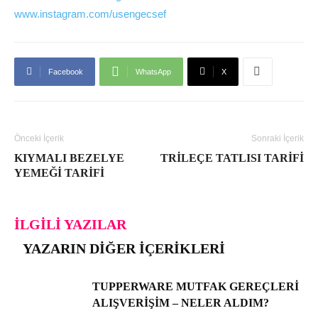
www.instagram.com/usengecsef
Facebook
WhatsApp
X
Önceki İçerik
Sonraki İçerik
KIYMALI BEZELYE
TRILEÇE TATLISI TARIFI
YEMEĞI TARIFI
İLGILI YAZILAR
YAZARIN DIĞER İÇERIKLERI
TUPPERWARE MUTFAK GEREÇLERI
ALIŞVERIŞIM – NELER ALDIM?