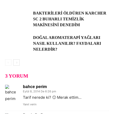
BAKTERILERI ÖLDÜREN KARCHER
SC 2 BUHARLI TEMIZLIK
MAKINESINI DENEDIM
DOĞAL AROMATERAPI YAĞLARI
NASIL KULLANILIR? FAYDALARI
NELERDIR?
3 YORUM
bahce perim
Eylül 8, 2014 De 6:26 pm
Tarif nerede ki? 🙂 Merak ettim…
Yanıt verin