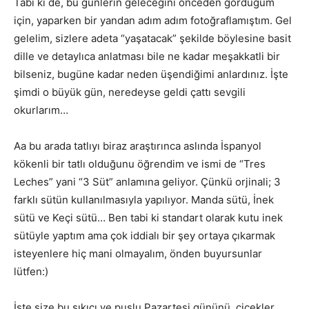
Tabi ki de, bu günlerin geleceğini önceden gördüğüm
için, yaparken bir yandan adım adım fotoğraflamıştım. Gel
gelelim, sizlere adeta “yaşatacak” şekilde böylesine basit
dille ve detaylıca anlatması bile ne kadar meşakkatli bir
bilseniz, bugüne kadar neden üşendiğimi anlardınız. İşte
şimdi o büyük gün, neredeyse geldi çattı sevgili
okurlarım…
Aa bu arada tatlıyı biraz araştırınca aslında İspanyol
kökenli bir tatlı olduğunu öğrendim ve ismi de “Tres
Leches” yani “3 Süt” anlamına geliyor. Çünkü orjinali; 3
farklı sütün kullanılmasıyla yapılıyor. Manda sütü, İnek
sütü ve Keçi sütü… Ben tabi ki standart olarak kutu inek
sütüyle yaptım ama çok iddialı bir şey ortaya çıkarmak
isteyenlere hiç mani olmayalım, önden buyursunlar
lütfen:)
İşte size bu sıkıcı ve puslu Pazartesi gününü, çiçekler