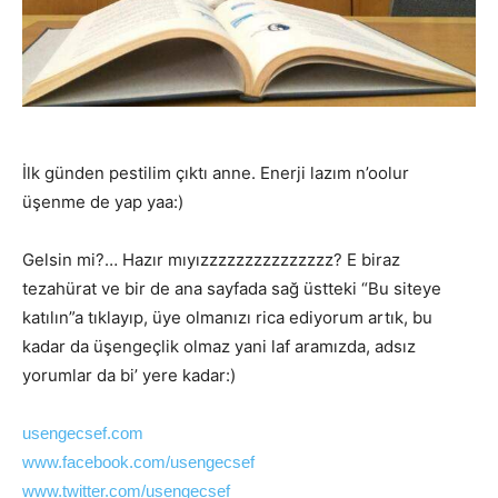
İlk günden pestilim çıktı anne. Enerji lazım n’oolur
üşenme de yap yaa:)
Gelsin mi?… Hazır mıyızzzzzzzzzzzzzzz? E biraz
tezahürat ve bir de ana sayfada sağ üstteki “Bu siteye
katılın”a tıklayıp, üye olmanızı rica ediyorum artık, bu
kadar da üşengeçlik olmaz yani laf aramızda, adsız
yorumlar da bi’ yere kadar:)
usengecsef.com
www.facebook.com/usengecsef
www.twitter.com/usengecsef