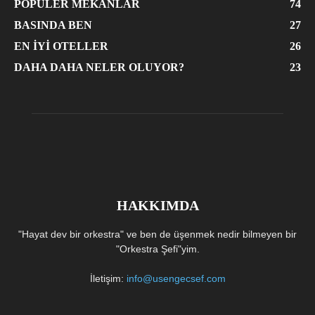
POPÜLER MEKANLAR
74
BASINDA BEN
27
EN İYI OTELLER
26
DAHA DAHA NELER OLUYOR?
23
HAKKIMDA
"Hayat dev bir orkestra" ve ben de üşenmek nedir bilmeyen bir
"Orkestra Şefi"yim.
İletişim:
info@usengecsef.com