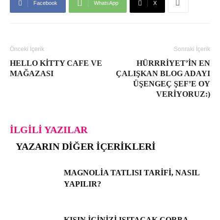
Facebook
WhatsApp
X
Önceki İçerik
Sonraki İçerik
HELLO KITTY CAFE VE
HÜRRRIYET’IN EN
MAĞAZASI
ÇALIŞKAN BLOG ADAYI
ÜŞENGEÇ ŞEF’E OY
VERIYORUZ:)
İLGILI YAZILAR
YAZARIN DIĞER İÇERIKLERI
MAGNOLIA TATLISI TARIFI, NASIL
YAPILIR?
KIŞIN İÇINIZI ISITACAK ÇORBA