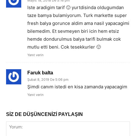
Mayıs 18, 2018 De 5:16 pm
Iste aradigim tarif 🙂 yurtdisinda oldugumdan
taze bamya bulamiyorum. Turk markette super
fresh balya gorunce aldim ama nasil yapacagimi
bilemedim. Et sevmeyen biri icin hem etsiz
hemde dondurulmus balya tarifi bulmak cok
mutlu etti beni. Cok tesekkurler 🙂
Yanıt verin
Faruk balta
Şubat 8, 2019 De 5:06 pm
Şimdi canım istedi en kisa zamanda yapacagim
Yanıt verin
SİZ DE DÜŞÜNCENİZİ PAYLAŞIN