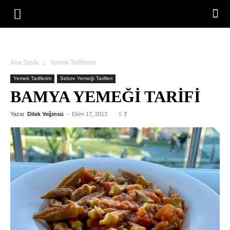
Ana Sayfa
Yemek Tariflerim
Yemek Tariflerim
Sebze Yemeği Tarifleri
BAMYA YEMEĞI TARIFI
Yazar
Dilek Yeğinsü
-
Ekim 17, 2013
7