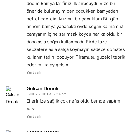
dedim.Bamya tarifiniz ilk sıradaydı. Size bir
öneride bulunayım ben çocukken bamyadan
nefret ederdim.Mızmız bir çocuktum.Bir gün
annem bamya yapacaktı evde soğan kalmamıştı
bamyanın içine sarımsak koydu harika oldu bir
daha asla soğan kullanmadı. Birde taze
sebzelere asla salça koymayın sadece domates
kullanın tadını bozuyor. Tiramusu güzeldi tebrik
ederim. kolay gelsin
Yanıt verin
Gülcan Donuk
Eylül 6, 2016 De 12:54 pm
Ellerinize sağılk çok nefıs oldu bemde yaptım.
☺☺
Yanıt verin