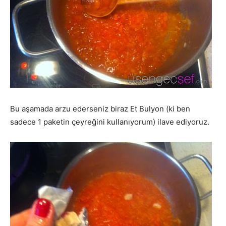
Bu aşamada arzu ederseniz biraz Et Bulyon (ki ben
sadece 1 paketin çeyreğini kullanıyorum) ilave ediyoruz.