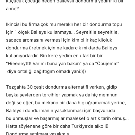
küçücük çocuğa neden Baileysli dondurma yedirir ki bir
anne?
İkincisi bu firma çok mu meraklı her bir dondurma topu
için 1 ölçek Baileys kullanmaya… Seyreltile seyreltile,
sadece aromasını vermesi için kim bilir kaç kiloluk
dondurma üretmek için ne kadarcık miktarda Baileys
kullanıyorlardır. Bin kere yedim en ufak bir bir
“Hieeeeyttt! Var mı bana yan bakan” ya da “Öpüjemm”
diye ortalığı dağıttığım olmadı yani:)))
Tezgahta 30 çeşit dondurma alternatifi varken, gidip
başka şeylerden tercihler yapmak ya da hiç memnun
değilse eğer, bu mekana bir daha hiç uğramamak yerine,
Baileysli dondurmanın yasaklanması için başvuruda
bulunmuşlar ve başarmışlar maalesef o artık tarih olmuş…
Hatta söylenene göre bir daha Türkiye’de alkollü
Dondurma satılması yasakmış.