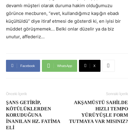
devamlı müşteri olarak duruma hakim olduğumuzu
görünce mecburen, “evet, kullandığımız kaşığın ebadı
küçültüldü” diye itiraf etmesi de gösterdi ki, en iyisi bir
müddet görüşmemek… Belki onlar düzelir ya da biz
unutur, affederiz…
Facebook
WhatsApp
X
Önceki İçerik
Sonraki İçerik
ŞANS GETIRIP,
AKŞAMÜSTÜ SAHILDE
KÖTÜLÜKLERDEN
HIZLI TEMPO
KORUDUĞUNA
YÜRÜYÜŞLE FORM
İNANILAN HZ. FATIMA
TUTMAYA VAR MISINIZ?
ELI