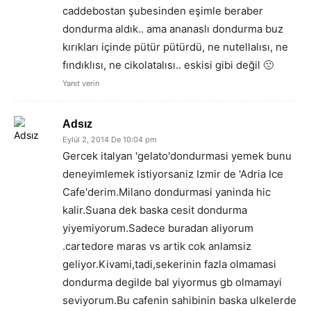
caddebostan şubesinden eşimle beraber
dondurma aldık.. ama ananaslı dondurma buz
kırıkları içinde pütür pütürdü, ne nutellalısı, ne
fındıklısı, ne cikolatalısı.. eskisi gibi değil 🙁
Yanıt verin
Adsız
Eylül 2, 2014 De 10:04 pm
Gercek italyan 'gelato'dondurmasi yemek bunu
deneyimlemek istiyorsaniz Izmir de 'Adria Ice
Cafe'derim.Milano dondurmasi yaninda hic
kalir.Suana dek baska cesit dondurma
yiyemiyorum.Sadece buradan aliyorum
.cartedore maras vs artik cok anlamsiz
geliyor.Kivami,tadi,sekerinin fazla olmamasi
dondurma degilde bal yiyormus gb olmamayi
seviyorum.Bu cafenin sahibinin baska ulkelerde