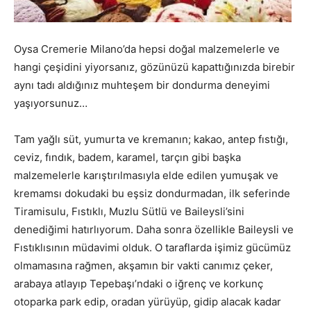
Oysa Cremerie Milano’da hepsi doğal malzemelerle ve
hangi çeşidini yiyorsanız, gözünüzü kapattığınızda birebir
aynı tadı aldığınız muhteşem bir dondurma deneyimi
yaşıyorsunuz…
Tam yağlı süt, yumurta ve kremanın; kakao, antep fıstığı,
ceviz, fındık, badem, karamel, tarçın gibi başka
malzemelerle karıştırılmasıyla elde edilen yumuşak ve
kremamsı dokudaki bu eşsiz dondurmadan, ilk seferinde
Tiramisulu, Fıstıklı, Muzlu Sütlü ve Baileysli’sini
denediğimi hatırlıyorum. Daha sonra özellikle Baileysli ve
Fıstıklısının müdavimi olduk. O taraflarda işimiz gücümüz
olmamasına rağmen, akşamın bir vakti canımız çeker,
arabaya atlayıp Tepebaşı’ndaki o iğrenç ve korkunç
otoparka park edip, oradan yürüyüp, gidip alacak kadar