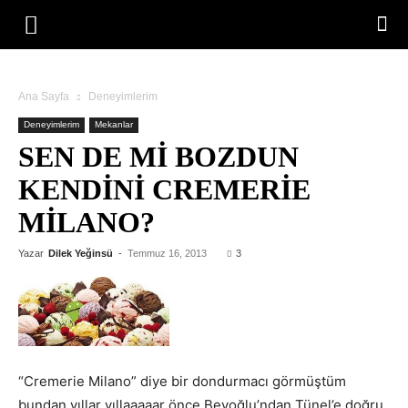
Ana Sayfa
Deneyimlerim
Deneyimlerim
Mekanlar
SEN DE MI BOZDUN
KENDINI CREMERIE
MILANO?
Yazar
Dilek Yeğinsü
-
Temmuz 16, 2013
3
“Cremerie Milano” diye bir dondurmacı görmüştüm
bundan yıllar yıllaaaaar önce Beyoğlu’ndan Tünel’e doğru