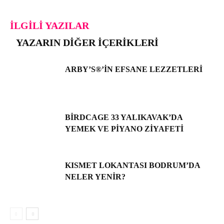
İLGILI YAZILAR
YAZARIN DIĞER İÇERIKLERI
ARBY’S®’IN EFSANE LEZZETLERI
BIRDCAGE 33 YALIKAVAK’DA
YEMEK VE PIYANO ZIYAFETI
KISMET LOKANTASI BODRUM’DA
NELER YENIR?