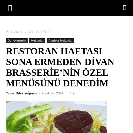
Ana Sayfa
Deneyimlerim
Deneyimlerim
Mekanlar
Popüler Mekanlar
RESTORAN HAFTASI
SONA ERMEDEN DIVAN
BRASSERIE’NIN ÖZEL
MENÜSÜNÜ DENEDIM
Yazar
Dilek Yeğinsü
-
Aralık 27, 2014
2