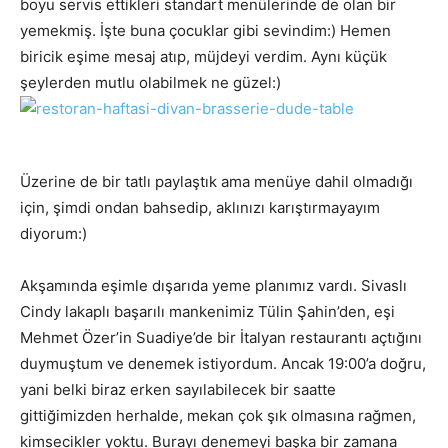
boyu servis ettikleri standart menülerinde de olan bir
yemekmiş. İşte buna çocuklar gibi sevindim:) Hemen
biricik eşime mesaj atıp, müjdeyi verdim. Aynı küçük
şeylerden mutlu olabilmek ne güzel:)
Üzerine de bir tatlı paylaştık ama menüye dahil olmadığı
için, şimdi ondan bahsedip, aklınızı karıştırmayayım
diyorum:)
Akşamında eşimle dışarıda yeme planımız vardı. Sivaslı
Cindy lakaplı başarılı mankenimiz Tülin Şahin’den, eşi
Mehmet Özer’in Suadiye’de bir İtalyan restaurantı açtığını
duymuştum ve denemek istiyordum. Ancak 19:00’a doğru,
yani belki biraz erken sayılabilecek bir saatte
gittiğimizden herhalde, mekan çok şık olmasına rağmen,
kimsecikler yoktu. Burayı denemeyi başka bir zamana