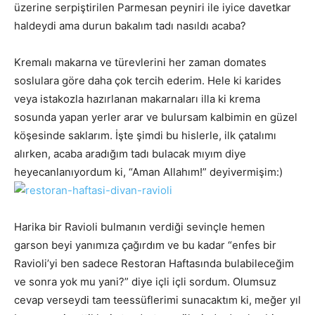
üzerine serpiştirilen Parmesan peyniri ile iyice davetkar
haldeydi ama durun bakalım tadı nasıldı acaba?
Kremalı makarna ve türevlerini her zaman domates
soslulara göre daha çok tercih ederim. Hele ki karides
veya istakozla hazırlanan makarnaları illa ki krema
sosunda yapan yerler arar ve bulursam kalbimin en güzel
köşesinde saklarım. İşte şimdi bu hislerle, ilk çatalımı
alırken, acaba aradığım tadı bulacak mıyım diye
heyecanlanıyordum ki, “Aman Allahım!” deyivermişim:)
Harika bir Ravioli bulmanın verdiği sevinçle hemen
garson beyi yanımıza çağırdım ve bu kadar “enfes bir
Ravioli’yi ben sadece Restoran Haftasında bulabileceğim
ve sonra yok mu yani?” diye içli içli sordum. Olumsuz
cevap verseydi tam teessüflerimi sunacaktım ki, meğer yıl