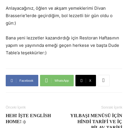
Anlayacağınız, öğlen ve akşam yemeklerimi Divan
Brasserie’lerde geçirdiğim, bol lezzetli bir gün oldu o
gün:)
Bana yeni lezzetler kazandırdığı için Restoran Haftasının
yapım ve yayınında emeği geçen herkese ve başta Dude
Table’a teşekkürler:)
Facebook
WhatsApp
X
Önceki İçerik
Sonraki İçerik
HEH! İŞTE ENGLISH
YILBAŞI MENÜSÜ IÇIN
HOME! :)
HINDI TARIFI VE İÇ
PILAV TARIFI