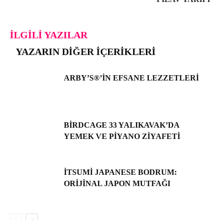
İLGILI YAZILAR
YAZARIN DIĞER İÇERIKLERI
ARBY’S®’IN EFSANE LEZZETLERI
BIRDCAGE 33 YALIKAVAK’DA
YEMEK VE PIYANO ZIYAFETI
İTSUMI JAPANESE BODRUM:
ORIJINAL JAPON MUTFAĞI