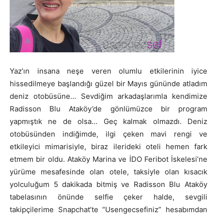
Yaz’ın insana neşe veren olumlu etkilerinin iyice
hissedilmeye başlandığı güzel bir Mayıs gününde atladım
deniz otobüsüne… Sevdiğim arkadaşlarımla kendimize
Radisson Blu Ataköy’de gönlümüzce bir program
yapmıştık ne de olsa… Geç kalmak olmazdı. Deniz
otobüsünden indiğimde, ilgi çeken mavi rengi ve
etkileyici mimarisiyle, biraz ilerideki oteli hemen fark
etmem bir oldu. Ataköy Marina ve İDO Feribot İskelesi’ne
yürüme mesafesinde olan otele, taksiyle olan kısacık
yolculuğum 5 dakikada bitmiş ve Radisson Blu Ataköy
tabelasının önünde selfie çeker halde, sevgili
takipçilerime Snapchat’te “Usengecsefiniz” hesabımdan