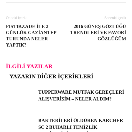
Önceki İçerik
Sonraki İçerik
FISTIKZADE ILE 2
2016 GÜNEŞ GÖZLÜĞÜ
GÜNLÜK GAZIANTEP
TRENDLERI VE FAVORI
TURUNDA NELER
GÖZLÜĞÜM
YAPTIK?
İLGILI YAZILAR
YAZARIN DIĞER İÇERIKLERI
TUPPERWARE MUTFAK GEREÇLERI
ALIŞVERIŞIM – NELER ALDIM?
BAKTERILERI ÖLDÜREN KARCHER
SC 2 BUHARLI TEMIZLIK