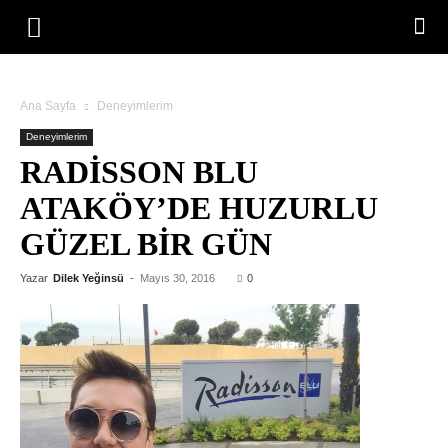
Ana Sayfa
Deneyimlerim
Deneyimlerim
RADISSON BLU
ATAKÖY’DE HUZURLU
GÜZEL BIR GÜN
Yazar
Dilek Yeğinsü
-
Mayıs 30, 2016
0