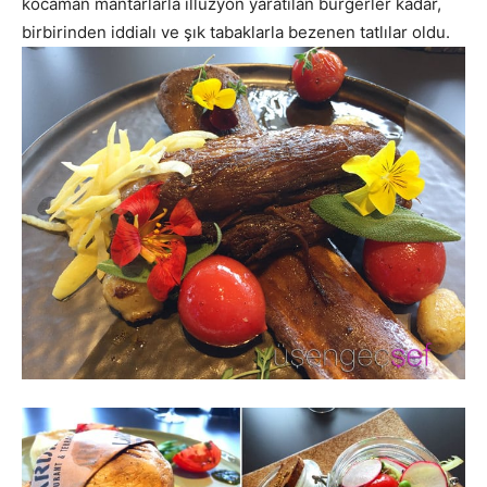
kocaman mantarlarla illüzyon yaratılan burgerler kadar,
birbirinden iddialı ve şık tabaklarla bezenen tatlılar oldu.