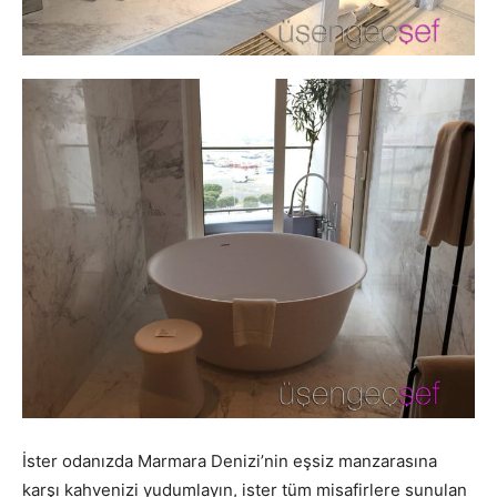
İster odanızda Marmara Denizi’nin eşsiz manzarasına
karşı kahvenizi yudumlayın, ister tüm misafirlere sunulan