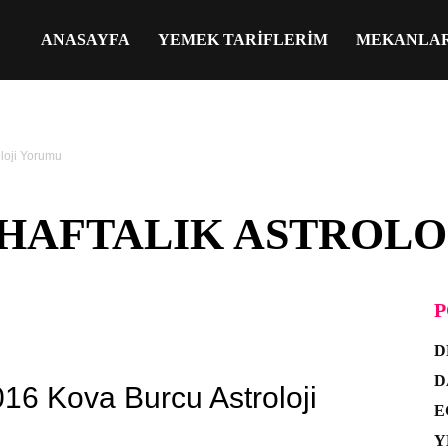
ANASAYFA
YEMEK TARIFLERIM
MEKANLA
oloji Yorumu
HAFTALIK ASTROLO
P
D
D
016 Kova Burcu Astroloji
E
Y