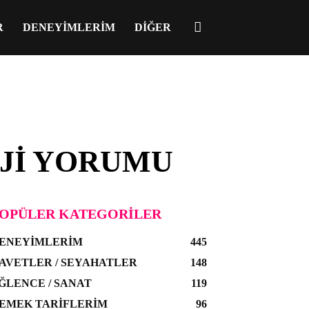
R
DENEYIMLERIM
DIĞER
JI YORUMU
OPÜLER KATEGORILER
ENEYIMLERIM
445
AVETLER / SEYAHATLER
148
ĞLENCE / SANAT
119
EMEK TARIFLERIM
96