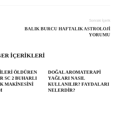
Sonraki İçerik
BALIK BURCU HAFTALIK ASTROLOJI
YORUMU
ĞER İÇERIKLERI
ILERI ÖLDÜREN
DOĞAL AROMATERAPI
 SC 2 BUHARLI
YAĞLARI NASIL
K MAKINESINI
KULLANILIR? FAYDALARI
M
NELERDIR?