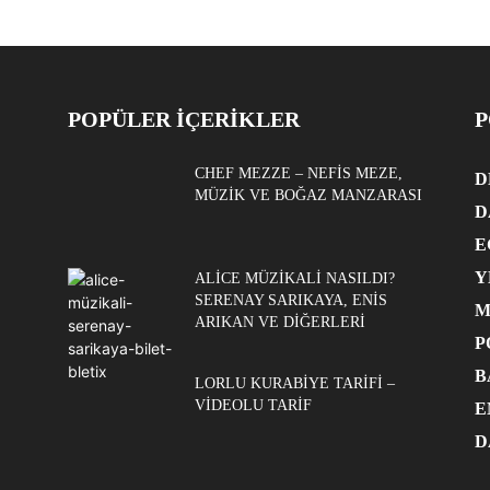
POPÜLER İÇERİKLER
P
CHEF MEZZE – NEFIS MEZE,
D
MÜZIK VE BOĞAZ MANZARASI
D
E
Y
ALICE MÜZIKALI NASILDI?
SERENAY SARIKAYA, ENIS
M
ARIKAN VE DIĞERLERI
P
B
LORLU KURABIYE TARIFI –
VIDEOLU TARIF
E
D