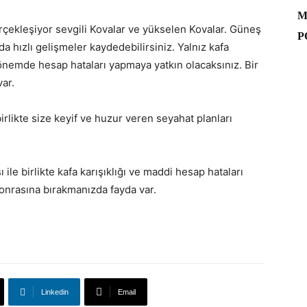
M
çekleşiyor sevgili Kovalar ve yükselen Kovalar. Güneş
P
da hızlı gelişmeler kaydedebilirsiniz. Yalnız kafa
dönemde hesap hataları yapmaya yatkın olacaksınız. Bir
ar.
rlikte size keyif ve huzur veren seyahat planları
le birlikte kafa karışıklığı ve maddi hesap hataları
 sonrasına bırakmanızda fayda var.
Linkedin
Email