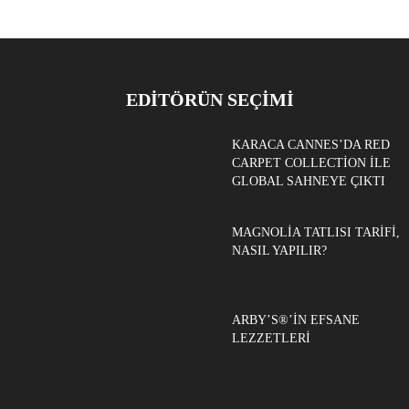
EDITÖRÜN SEÇIMI
KARACA CANNES’DA RED
CARPET COLLECTION ILE
GLOBAL SAHNEYE ÇIKTI
MAGNOLIA TATLISI TARIFI,
NASIL YAPILIR?
ARBY’S®’IN EFSANE
LEZZETLERI