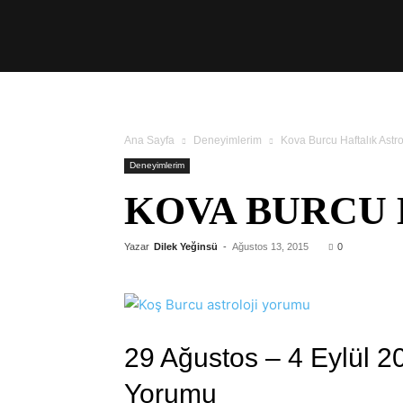
Üşengeç
Şef
Ana Sayfa
Deneyimlerim
Kova Burcu Haftalık Astr
Deneyimlerim
KOVA BURCU 
Yazar
Dilek Yeğinsü
-
Ağustos 13, 2015
0
29 Ağustos – 4 Eylül 2
Yorumu