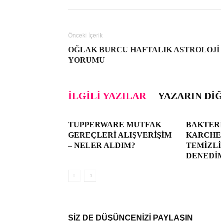
Önceki İçerik
OĞLAK BURCU HAFTALIK ASTROLOJI
YORUMU
İLGILI YAZILAR
YAZARIN DI
TUPPERWARE MUTFAK
BAKTER
GEREÇLERI ALIŞVERIŞIM
KARCHER
– NELER ALDIM?
TEMIZLI
DENEDI
SİZ DE DÜŞÜNCENİZİ PAYLAŞIN