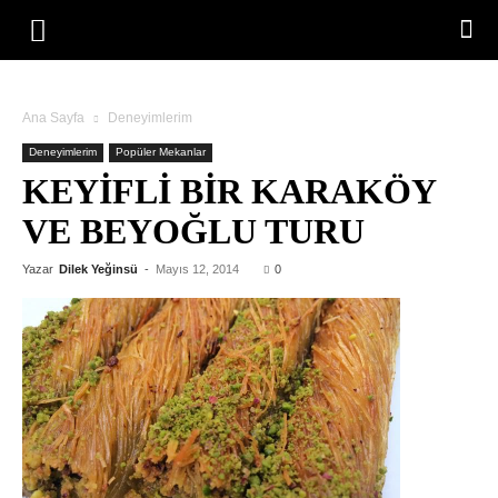
Ana Sayfa
Deneyimlerim
Deneyimlerim
Popüler Mekanlar
KEYIFLI BIR KARAKÖY
VE BEYOĞLU TURU
Yazar
Dilek Yeğinsü
-
Mayıs 12, 2014
0