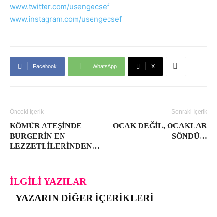
www.twitter.com/usengecsef
www.instagram.com/usengecsef
Facebook
WhatsApp
X
Önceki İçerik
Sonraki İçerik
KÖMÜR ATEŞINDE
OCAK DEĞIL, OCAKLAR
BURGERIN EN
SÖNDÜ…
LEZZETLILERINDEN…
İLGILI YAZILAR
YAZARIN DIĞER İÇERIKLERI