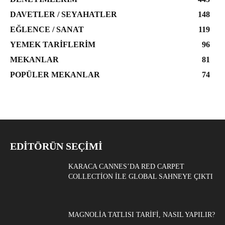
DAVETLER / SEYAHATLER
148
EĞLENCE / SANAT
119
YEMEK TARIFLERIM
96
MEKANLAR
81
POPÜLER MEKANLAR
74
EDITÖRÜN SEÇIMI
KARACA CANNES’DA RED CARPET
COLLECTION ILE GLOBAL SAHNEYE ÇIKTI
MAGNOLIA TATLISI TARIFI, NASIL YAPILIR?