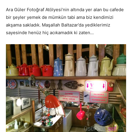
Ara Güler Fotoğraf Atölyesi’nin altında yer alan bu cafede
bir şeyler yemek de mümkün tabi ama biz kendimizi
akşama sakladık. Maşallah Baltazar’da yediklerimiz
sayesinde henüz hiç acıkamadık ki zaten…