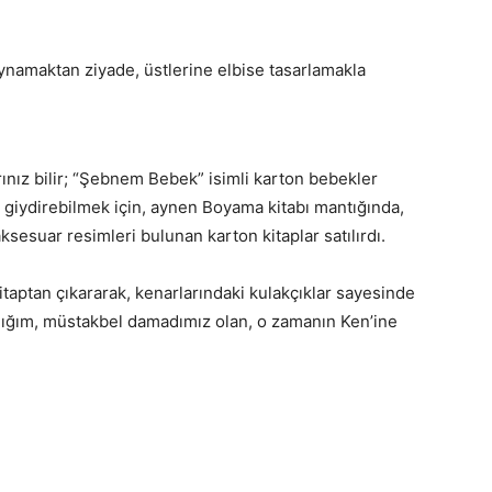
ynamaktan ziyade, üstlerine elbise tasarlamakla
ınız bilir; “Şebnem Bebek” isimli karton bebekler
i giydirebilmek için, aynen Boyama kitabı mantığında,
ksesuar resimleri bulunan karton kitaplar satılırdı.
taptan çıkararak, kenarlarındaki kulakçıklar sayesinde
dığım, müstakbel damadımız olan, o zamanın Ken’ine