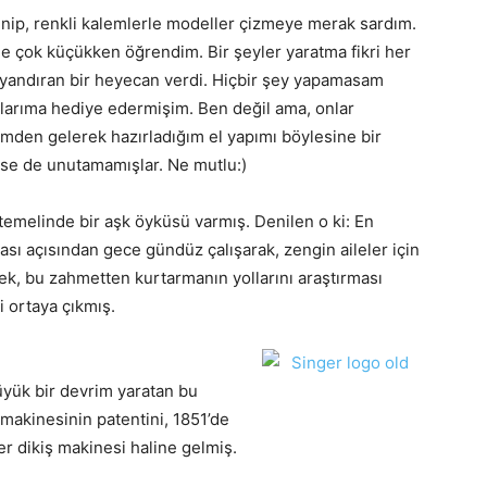
zenip, renkli kalemlerle modeller çizmeye merak sardım.
de çok küçükken öğrendim. Bir şeyler yaratma fikri her
yandıran bir heyecan verdi. Hiçbir şey yapamasam
şlarıma hediye edermişim. Ben değil ama, onlar
çimden gelerek hazırladığım el yapımı böylesine bir
eçse de unutamamışlar. Ne mutlu:)
 temelinde bir aşk öyküsü varmış. Denilen o ki: En
ması açısından gece gündüz çalışarak, zengin aileler için
ek, bu zahmetten kurtarmanın yollarını araştırması
i ortaya çıkmış.
büyük bir devrim yaratan bu
ş makinesinin patentini, 1851’de
r dikiş makinesi haline gelmiş.