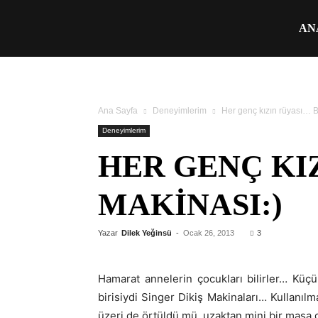
Üşengeç
AN
Şef
Ana Sayfa
Deneyimlerim
Her genç kızın rüyası… Bi
Deneyimlerim
HER GENÇ KIZ
MAKINASI:)
Yazar
Dilek Yeğinsü
-
Ocak 26, 2013
3
Hamarat annelerin çocukları bilirler… Kü
birisiydi Singer Dikiş Makinaları… Kullanılm
üzeri de örtüldü mü, uzaktan mini bir masa 