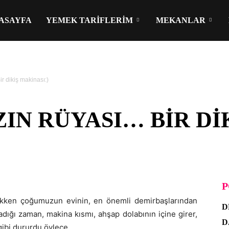
ASAYFA
YEMEK TARIFLERIM
MEKANLAR
r dikiş makinası:)
IN RÜYASI… BIR DI
P
çükken çoğumuzun evinin, en önemli demirbaşlarından
D
adığı zaman, makina kısmı, ahşap dolabının içine girer,
D
gibi dururdu öylece.