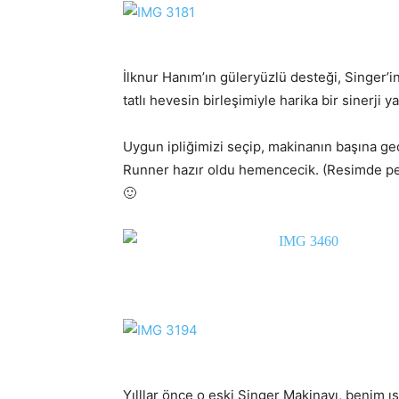
İlknur Hanım’ın güleryüzlü desteği, Singer’
tatlı hevesin birleşimiyle harika bir sinerji y
Uygun ipliğimizi seçip, makinanın başına geç
Runner hazır oldu hemencecik. (Resimde pe
🙂
Yılllar önce o eski Singer Makinayı, benim ıs