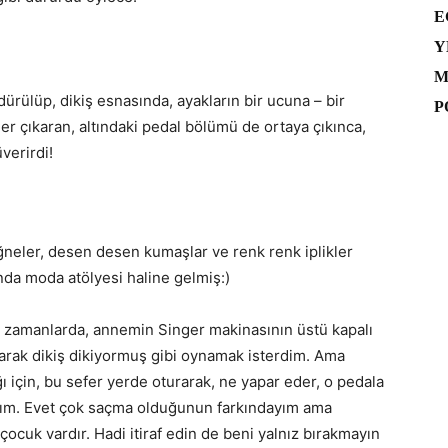
E
Y
M
dürülüp, dikiş esnasında, ayakların bir ucuna – bir
P
ler çıkaran, altındaki pedal bölümü de ortaya çıkınca,
verirdi!
iğneler, desen desen kumaşlar ve renk renk iplikler
anda moda atölyesi haline gelmiş:)
dığı zamanlarda, annemin Singer makinasının üstü kapalı
asarak dikiş dikiyormuş gibi oynamak isterdim. Ama
için, bu sefer yerde oturarak, ne yapar eder, o pedala
dım. Evet çok saçma olduğunun farkındayım ama
ocuk vardır. Hadi itiraf edin de beni yalnız bırakmayın