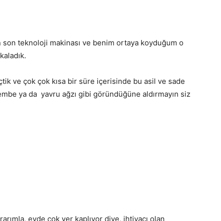
in son teknoloji makinası ve benim ortaya koyduğum o
akaladık.
tik ve çok çok kısa bir süre içerisinde bu asil ve sade
mbe ya da yavru ağzı gibi göründüğüne aldırmayın siz
rarımla, evde çok yer kaplıyor diye, ihtiyacı olan