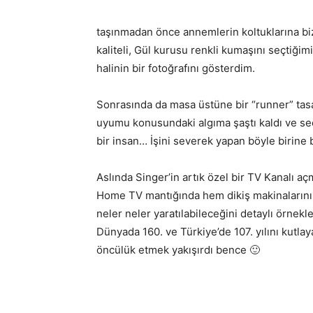
taşınmadan önce annemlerin koltuklarına biz
kaliteli, Gül kurusu renkli kumaşını seçtiği
halinin bir fotoğrafını gösterdim.
Sonrasında da masa üstüne bir “runner” ta
uyumu konusundaki algıma şaştı kaldı ve seç
bir insan… İşini severek yapan böyle birine
Aslında Singer’in artık özel bir TV Kanalı a
Home TV mantığında hem dikiş makinalarının 
neler neler yaratılabileceğini detaylı örnek
Dünyada 160. ve Türkiye’de 107. yılını kutla
öncülük etmek yakışırdı bence 🙂