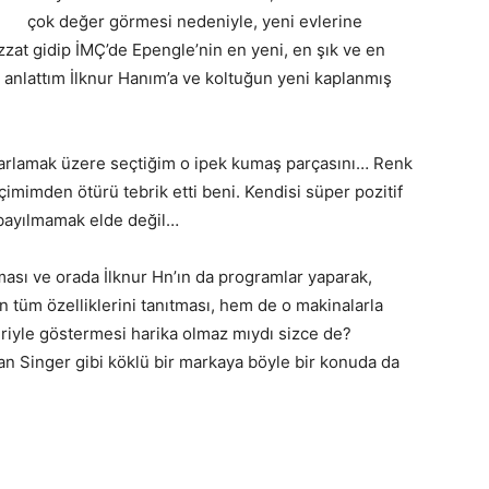
çok değer görmesi nedeniyle, yeni evlerine
zat gidip İMÇ’de Epengle’nin en yeni, en şık ve en
mi anlattım İlknur Hanım’a ve koltuğun yeni kaplanmış
sarlamak üzere seçtiğim o ipek kumaş parçasını… Renk
imimden ötürü tebrik etti beni. Kendisi süper pozitif
 bayılmamak elde değil…
çması ve orada İlknur Hn’ın da programlar yaparak,
tüm özelliklerini tanıtması, hem de o makinalarla
leriyle göstermesi harika olmaz mıydı sizce de?
yan Singer gibi köklü bir markaya böyle bir konuda da