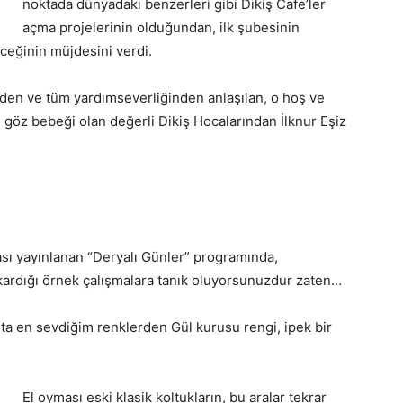
noktada dünyadaki benzerleri gibi Dikiş Cafe’ler
açma projelerinin olduğundan, ilk şubesinin
ceğinin müjdesini verdi.
den ve tüm yardımseverliğinden anlaşılan, o hoş ve
n göz bebeği olan değerli Dikiş Hocalarından İlknur Eşiz
ası yayınlanan “Deryalı Günler” programında,
kardığı örnek çalışmalara tanık oluyorsunuzdur zaten…
şta en sevdiğim renklerden Gül kurusu rengi, ipek bir
El oyması eski klasik koltukların, bu aralar tekrar