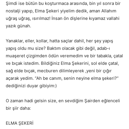
Şimdi ise bütün bu koşturmaca arasında, bin yıl sonra bir
nostalji yapıp, Elma Şekeri yiyelim dedik, aman Allahım
uğraş uğraş, ısırılmaz! İnsan ön dişlerine kıyamaz vallahi
yazık günah.
Yanaklar, eller, kollar, hatta saçlar dahil, her şey yapış
yapış oldu mu size? Baktım olacak gibi değil, adab-ı
muaşeret çizgimden ödün veremedim ve bir tabakla, çatal
ve bıçak istedim. Bildiğiniz Elma Şekerini, sol elde çatal,
sağ elde bıçak, mecburen dilimleyerek ,yeni bir çığır
açarak yedim. “Ah be canım, senin neyine elma şekeri?”
dediğinizi duyar gibiyim:)
O zaman hadi gelsin size, en sevdiğim Şairden eğlenceli
bir şiir daha:
ELMA ŞEKERİ