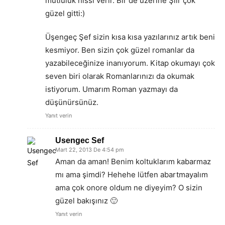
mutluluk hissi verir. Bir de üzerine Şiir çok
güzel gitti:)
Üşengeç Şef sizin kısa kısa yazılarınız artık beni
kesmiyor. Ben sizin çok güzel romanlar da
yazabileceğinize inanıyorum. Kitap okumayı çok
seven biri olarak Romanlarınızı da okumak
istiyorum. Umarım Roman yazmayı da
düşünürsünüz.
Yanıt verin
Usengec Sef
Mart 22, 2013 De 4:54 pm
Aman da aman! Benim koltuklarım kabarmaz
mı ama şimdi? Hehehe lütfen abartmayalım
ama çok onore oldum ne diyeyim? O sizin
güzel bakışınız 🙂
Yanıt verin