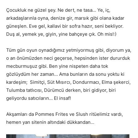
Çocukluk ne güzel şey. Ne dert, ne tasa… Ye, iç,
arkadaşlarınla oyna, denize gir, marsık gibi olana kadar
güneşlen. Eve gel, kallavi bir sofra hazır, seni bekliyor.
Duş al, yemek ye, giyin, yine bahçeye çık. Oh mis!:)
Tüm gün oyun oynadığımız yetmiyormuş gibi, diyorum ya,
o an önümüzden neci geçerse, hepsinden ister dururduk
mecburmuşuz gibi. Ben yine nispeten daha tok
gözlüydüm her zaman… Ama bunların da sonu yoktu ki
kardeşim; Simitçi, Süt Mısırcı, Dondurmacı, Elma şekerci,
Tulumba tatlıcısı, Dürümcü derken, biri gidiyor, biri
geliyordu satıcıların… El insaf!
Akşamları da Pommes Frites ve Slush ritüelimiz vardı,
hemen yan sitenin altındaki dükkandan…