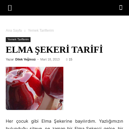
Ana Sayfa
Yemek Tariflerim
Yemek Tariflerim
ELMA ŞEKERI TARIFI
Yazar
Dilek Yeğinsü
-
Mart 18, 2013
15
Her çocuk gibi Elma Şekerine bayılırdım. Yazlığımızın
bulunduğu siteye, ne zaman bir Elma Şekerci gelse, bir