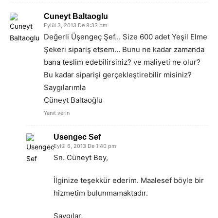
Cuneyt Baltaoglu
Eylül 3, 2013 De 8:33 pm
Değerli Üşengeç Şef… Size 600 adet Yeşil Elme
Şekeri sipariş etsem… Bunu ne kadar zamanda
bana teslim edebilirsiniz? ve maliyeti ne olur?
Bu kadar siparişi gerçekleştirebilir misiniz?
Saygılarımla
Cüneyt Baltaoğlu
Yanıt verin
Usengec Sef
Eylül 6, 2013 De 1:40 pm
Sn. Cüneyt Bey,
İlginize teşekkür ederim. Maalesef böyle bir
hizmetim bulunmamaktadır.
Saygılar,