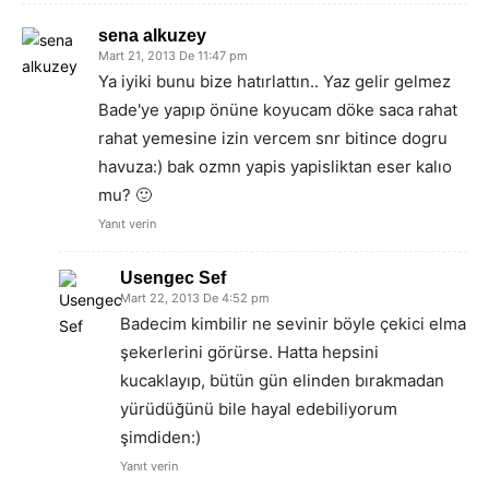
sena alkuzey
Mart 21, 2013 De 11:47 pm
Ya iyiki bunu bize hatırlattın.. Yaz gelir gelmez
Bade'ye yapıp önüne koyucam döke saca rahat
rahat yemesine izin vercem snr bitince dogru
havuza:) bak ozmn yapis yapisliktan eser kalıo
mu? 🙂
Yanıt verin
Usengec Sef
Mart 22, 2013 De 4:52 pm
Badecim kimbilir ne sevinir böyle çekici elma
şekerlerini görürse. Hatta hepsini
kucaklayıp, bütün gün elinden bırakmadan
yürüdüğünü bile hayal edebiliyorum
şimdiden:)
Yanıt verin