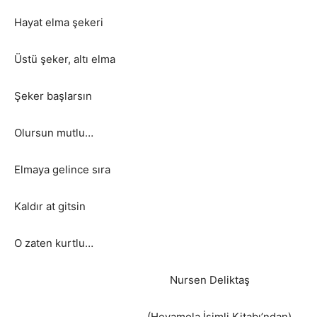
Hayat elma şekeri
Üstü şeker, altı elma
Şeker başlarsın
Olursun mutlu…
Elmaya gelince sıra
Kaldır at gitsin
O zaten kurtlu…
Nursen Deliktaş
(Heyamola İsimli Kitabı’ndan)