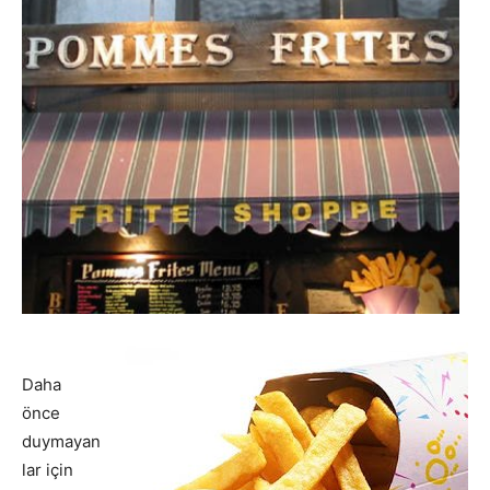
Daha
önce
duymayan
lar için