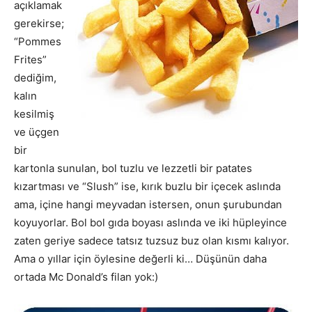
açıklamak
gerekirse;
“Pommes
Frites”
dediğim,
kalın
kesilmiş
ve üçgen
bir
kartonla sunulan, bol tuzlu ve lezzetli bir patates
kızartması ve “Slush” ise, kırık buzlu bir içecek aslında
ama, içine hangi meyvadan istersen, onun şurubundan
koyuyorlar. Bol bol gıda boyası aslında ve iki hüpleyince
zaten geriye sadece tatsız tuzsuz buz olan kısmı kalıyor.
Ama o yıllar için öylesine değerli ki… Düşünün daha
ortada Mc Donald’s filan yok:)