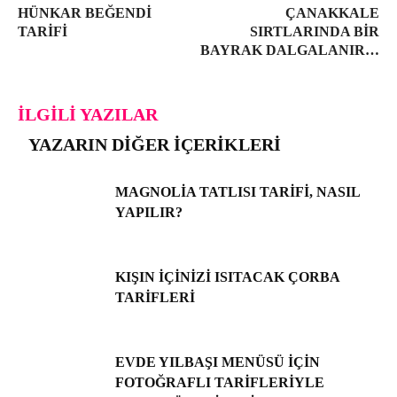
HÜNKAR BEĞENDI
ÇANAKKALE
TARIFI
SIRTLARINDA BIR
BAYRAK DALGALANIR…
İLGILI YAZILAR
YAZARIN DIĞER İÇERIKLERI
MAGNOLIA TATLISI TARIFI, NASIL
YAPILIR?
KIŞIN İÇINIZI ISITACAK ÇORBA
TARIFLERI
EVDE YILBAŞI MENÜSÜ IÇIN
FOTOĞRAFLI TARIFLERIYLE