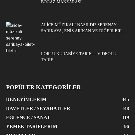
BOĞAZ MANZARASI
ALICE MÜZIKALI NASILDI? SERENAY
SARIKAYA, ENIS ARIKAN VE DIĞERLERI
LORLU KURABIYE TARIFI – VIDEOLU
TARIF
POPÜLER KATEGORİLER
DENEYIMLERIM
445
DAVETLER / SEYAHATLER
148
EĞLENCE / SANAT
119
YEMEK TARIFLERIM
96