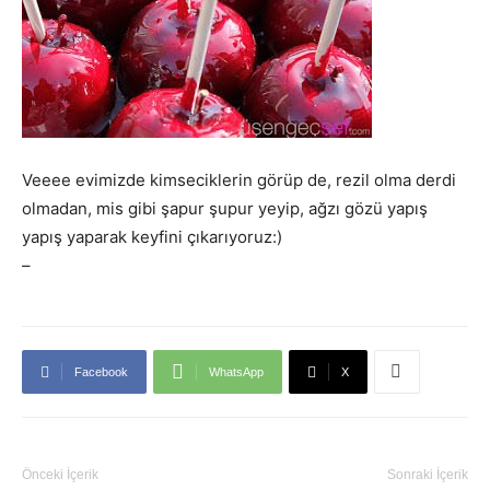
Veeee evimizde kimseciklerin görüp de, rezil olma derdi
olmadan, mis gibi şapur şupur yeyip, ağzı gözü yapış
yapış yaparak keyfini çıkarıyoruz:)
–
Facebook
WhatsApp
X
Önceki İçerik
Sonraki İçerik