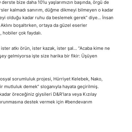
O derste bize daha 10’lu yaşlarımızın başında, örgü de
 dersler kalmadı sanırım, düğme dikmeyi bilmeyen o kadar
ideyi olduğu kadar ruhu da beslemek gerek” diye… İnsan
Aklını boşaltırken, ortaya da güzel eserler
, hobiler çok faydalı.
ster atkı örün, ister kazak, ister şal… “Acaba kime ne
ey gelmiyorsa işte size harika bir fikir: Üşüyen
syal sorumluluk projesi, Hürriyet Kelebek, Nako,
bir mutluluk demek” sloganıyla hayata geçirilmiş.
kadar öreceğiniz giysileri D&R’lara veya Kızılay
 korunmasına destek vermek için #bendevarım