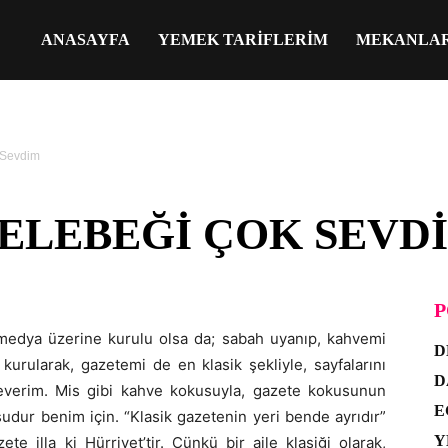
ANASAYFA
YEMEK TARIFLERIM
MEKANLA
 Sevdim
ELEBEĞI ÇOK SEVD
P
 medya üzerine kurulu olsa da; sabah uyanıp, kahvemi
D
kurularak, gazetemi de en klasik şekliyle, sayfalarını
D
everim. Mis gibi kahve kokusuyla, gazete kokusunun
E
udur benim için. “Klasik gazetenin yeri bende ayrıdır”
Y
e illa ki Hürriyet’tir. Çünkü bir aile klasiği olarak,