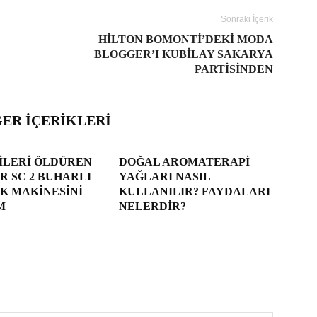
Sonraki İçerik
HILTON BOMONTI’DEKI MODA
BLOGGER’I KUBILAY SAKARYA
PARTISINDEN
ĞER İÇERIKLERI
ILERI ÖLDÜREN
DOĞAL AROMATERAPI
 SC 2 BUHARLI
YAĞLARI NASIL
K MAKINESINI
KULLANILIR? FAYDALARI
M
NELERDIR?