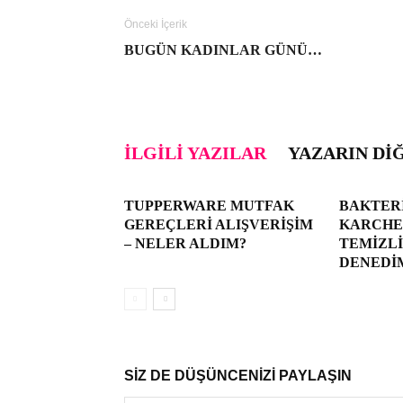
Önceki İçerik
BUGÜN KADINLAR GÜNÜ…
İLGILI YAZILAR
YAZARIN DI
TUPPERWARE MUTFAK
BAKTER
GEREÇLERI ALIŞVERIŞIM
KARCHER
– NELER ALDIM?
TEMIZLI
DENEDI
SİZ DE DÜŞÜNCENİZİ PAYLAŞIN