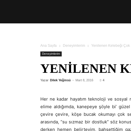
Üşengeç
Şef
Ana Sayfa
Deneyimlerim
Yenilenen Kelebeği Çok
Deneyimlerim
YENILENEN K
Yazar
Dilek Yeğinsü
-
Mart 8, 2016
4
Her ne kadar hayatım teknoloji ve sosyal
elime aldığımda, kanepeye şöyle bi’ güzel 
çevire çevire, köşe bucak okumayı çok s
arasında, “su sızmaz bir dostluk” söz konus
derken hemen belirteyim, bahsettiğim gazet