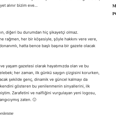
iyet alınır bizim eve…
M
P
psın, diğeri bu durumdan hiç şikayetçi olmaz.
ne rağmen, her bir köşesiyle, şöyle hakkını vere vere,
onanımlı, hatta bence başlı başına bir gazete olacak
n ve yaşam gazetesi olarak hayatımızda olan ve bu
elebek; her zaman, ilk günkü saygın çizgisini korurken,
acak şekilde genç, dinamik ve güncel kalmayı da
 kendini gösteren bu yenilenmenin sinyallerini, ilk
ştim. Zarafetini ve naifliğini vurgulayan yeni logosu,
langıcıymış zaten. 🙂