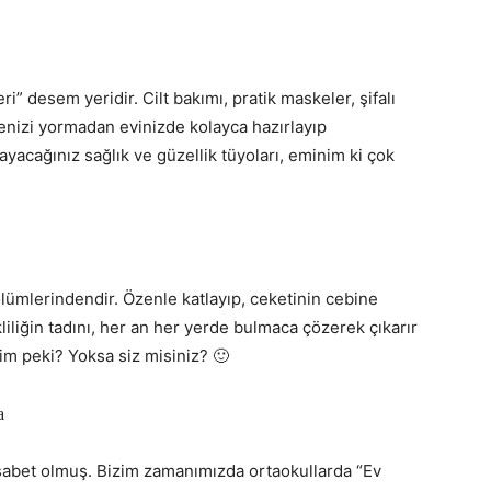
ri” desem yeridir. Cilt bakımı, pratik maskeler, şifalı
ütçenizi yormadan evinizde kolayca hazırlayıp
acağınız sağlık ve güzellik tüyoları, eminim ki çok
ümlerindendir. Özenle katlayıp, ceketinin cebine
liliğin tadını, her an her yerde bulmaca çözerek çıkarır
im peki? Yoksa siz misiniz? 🙂
isabet olmuş. Bizim zamanımızda ortaokullarda “Ev