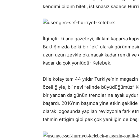
kendimi bildim bileli, istisnasız sadece Hürr
İlginçtir ki ana gazeteyi, ilk kim kaparsa ka
Baktığınızda belki bir “ek” olarak görünmesi
uzun uzun zevkle okunacak kadar renkli ve d
kadar da çok yönlüdür Kelebek.
Dile kolay tam 44 yıldır Türkiye’nin magazi
özelliğiyle, bi’ nevi “elinde büyüdüğümüz” K
bir yandan da günün trendlerine ayak uydur
başardı. 2016’nın başında yine etkin şekilde
olarak logosunda yapılan revizyonla fark etmi
tahmin ettiğim gibi pek çok yeniliğin de baş