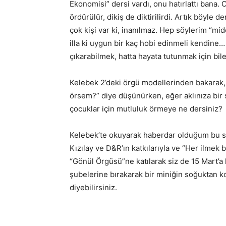
Ekonomisi” dersi vardı, onu hatırlattı bana. 
ördürülür, dikiş de diktirilirdi. Artık böyle
çok kişi var ki, inanılmaz. Hep söylerim “m
illa ki uygun bir kaç hobi edinmeli kendine… 
çıkarabilmek, hatta hayata tutunmak için bile
Kelebek 2’deki örgü modellerinden bakarak, i
örsem?” diye düşünürken, eğer aklınıza bir ş
çocuklar için mutluluk örmeye ne dersiniz?
Kelebek’te okuyarak haberdar olduğum bu so
Kızılay ve D&R’ın katkılarıyla ve “Her ilmek 
“Gönül Örgüsü”ne katılarak siz de 15 Mart’a 
şubelerine bırakarak bir miniğin soğuktan
diyebilirsiniz.