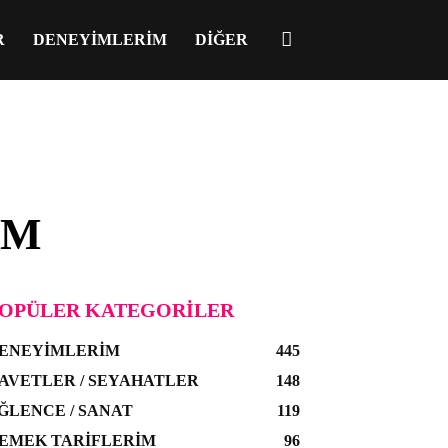
R
DENEYIMLERIM
DIĞER
IM
OPÜLER KATEGORILER
ENEYIMLERIM
445
AVETLER / SEYAHATLER
148
ĞLENCE / SANAT
119
EMEK TARIFLERIM
96