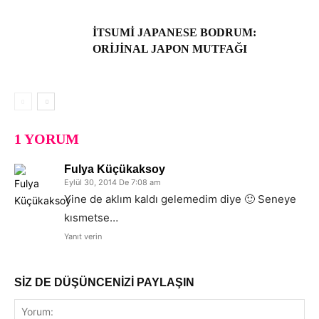
İTSUMI JAPANESE BODRUM:
ORIJINAL JAPON MUTFAĞI
1 YORUM
Fulya Küçükaksoy
Eylül 30, 2014 De 7:08 am
Yine de aklım kaldı gelemedim diye 🙂 Seneye
kısmetse…
Yanıt verin
SİZ DE DÜŞÜNCENİZİ PAYLAŞIN