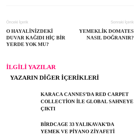
Önceki İçerik
Sonraki İçerik
O HAYALINIZDEKI
YEMEKLIK DOMATES
DUVAR KAĞIDI HIÇ BIR
NASIL DOĞRANIR?
YERDE YOK MU?
İLGILI YAZILAR
YAZARIN DIĞER İÇERIKLERI
KARACA CANNES’DA RED CARPET
COLLECTION ILE GLOBAL SAHNEYE
ÇIKTI
BIRDCAGE 33 YALIKAVAK’DA
YEMEK VE PIYANO ZIYAFETI