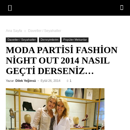
Ana Sayfa
Davetler / Seyahatler
Davetler / Seyahatler
Deneyimlerim
Popüler Mekanlar
MODA PARTISI FASHION
NIGHT OUT 2014 NASIL
GEÇTI DERSENIZ…
Yazar
Dilek Yeğinsü
-
Eylül 26, 2014
1