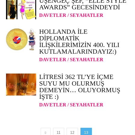
ÜŞENGEÇ ŞEF, “ELLE STYLE
AWARDS” GECESINDEYDI
DAVETLER / SEYAHATLER
HOLLANDA ILE
DIPLOMATIK
ILIŞKILERIMIZIN 400. YILI
KUTLAMALARINDAYIZ:)
DAVETLER / SEYAHATLER
LITRESI 362 TL’YE İÇME
SUYU MU OLURMUŞ
DEMEYIN… OLUYORMUŞ
IŞTE :)
DAVETLER / SEYAHATLER
11
12
13