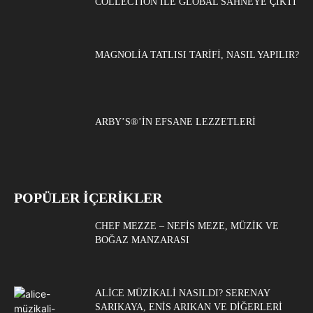
COLLECTION ILE GLOBAL SAHNEYE ÇIKTI
MAGNOLIA TATLISI TARIFI, NASIL YAPILIR?
ARBY’S®’IN EFSANE LEZZETLERI
POPÜLER İÇERİKLER
CHEF MEZZE – NEFIS MEZE, MÜZIK VE
BOĞAZ MANZARASI
ALICE MÜZIKALI NASILDI? SERENAY
SARIKAYA, ENIS ARIKAN VE DIĞERLERI