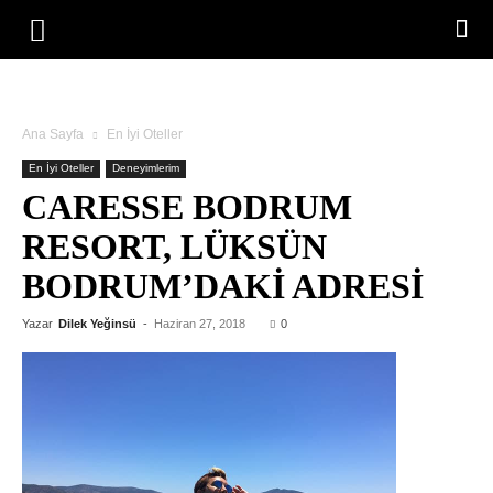
Ana Sayfa
En İyi Oteller
En İyi Oteller
Deneyimlerim
CARESSE BODRUM
RESORT, LÜKSÜN
BODRUM’DAKI ADRESI
Yazar
Dilek Yeğinsü
-
Haziran 27, 2018
0