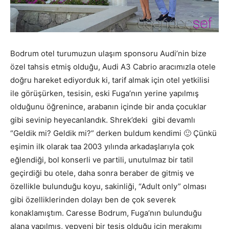
Bodrum otel turumuzun ulaşım sponsoru Audi’nin bize
özel tahsis etmiş olduğu, Audi A3 Cabrio aracımızla otele
doğru hareket ediyorduk ki, tarif almak için otel yetkilisi
ile görüşürken, tesisin, eski Fuga’nın yerine yapılmış
olduğunu öğrenince, arabanın içinde bir anda çocuklar
gibi sevinip heyecanlandık. Shrek’deki gibi devamlı
“Geldik mi? Geldik mi?” derken buldum kendimi 🙂 Çünkü
eşimin ilk olarak taa 2003 yılında arkadaşlarıyla çok
eğlendiği, bol konserli ve partili, unutulmaz bir tatil
geçirdiği bu otele, daha sonra beraber de gitmiş ve
özellikle bulunduğu koyu, sakinliği, “Adult only” olması
gibi özelliklerinden dolayı ben de çok severek
konaklamıştım. Caresse Bodrum, Fuga’nın bulunduğu
alana yapılmış, yepyeni bir tesis olduğu için merakımı