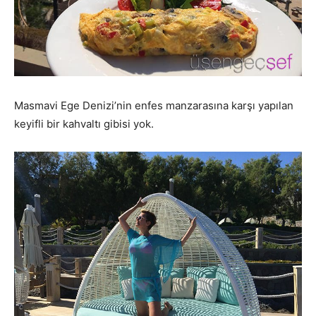
Masmavi Ege Denizi’nin enfes manzarasına karşı yapılan
keyifli bir kahvaltı gibisi yok.