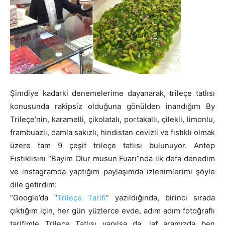
Şimdiye kadarki denemelerime dayanarak, trileçe tatlısı
konusunda rakipsiz olduğuna gönülden inandığım By
Trileçe’nin, karamelli, çikolatalı, portakallı, çilekli, limonlu,
frambuazlı, damla sakızlı, hindistan cevizli ve fıstıklı olmak
üzere tam 9 çeşit trileçe tatlısı bulunuyor. Antep
Fıstıklısını “Bayim Olur musun Fuarı”nda ilk defa denedim
ve instagramda yaptığım paylaşımda izlenimlerimi şöyle
dile getirdim:
“Google’da “
Trileçe Tarifi
” yazıldığında, birinci sırada
çıktığım için, her gün yüzlerce evde, adım adım fotoğraflı
tarifimle Trileçe Tatlısı yapılsa da, laf aramızda ben