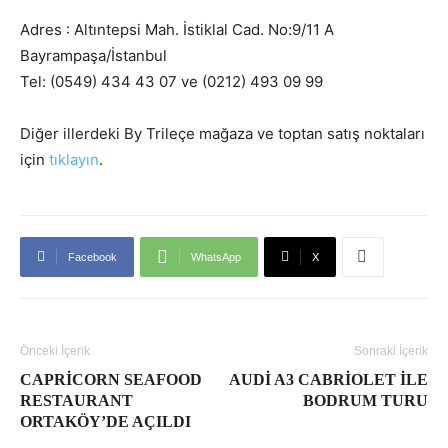
Adres : Altıntepsi Mah. İstiklal Cad. No:9/11 A
Bayrampaşa/İstanbul
Tel: (0549) 434 43 07 ve (0212) 493 09 99
Diğer illerdeki By Trileçe mağaza ve toptan satış noktaları
için
tıklayın
.
Facebook
WhatsApp
X
Önceki İçerik
Sonraki İçerik
CAPRICORN SEAFOOD
AUDI A3 CABRIOLET ILE
RESTAURANT
BODRUM TURU
ORTAKÖY’DE AÇILDI