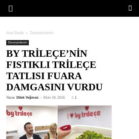
Ana Sayfa
Deneyimlerim
Deneyimlerim
BY TRILEÇE’NIN
FISTIKLI TRILEÇE
TATLISI FUARA
DAMGASINI VURDU
Yazar
Dilek Yeğinsü
-
Ekim 18, 2016
1