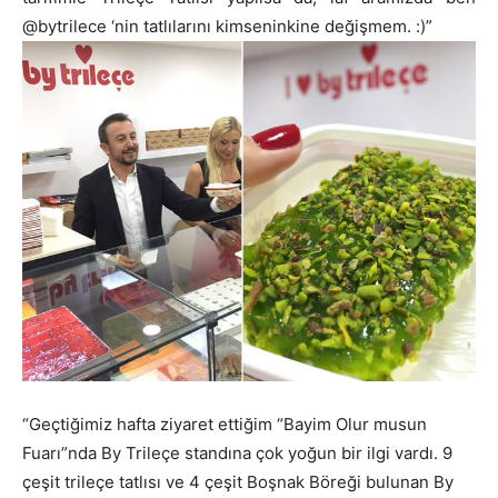
@bytrilece ‘nin tatlılarını kimseninkine değişmem. :)”
“Geçtiğimiz hafta ziyaret ettiğim “Bayim Olur musun
Fuarı”nda By Trileçe standına çok yoğun bir ilgi vardı. 9
çeşit trileçe tatlısı ve 4 çeşit Boşnak Böreği bulunan By