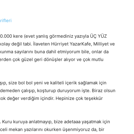
360.000 kere (evet yanlış görmediniz yazıyla ÜÇ YÜZ
lay değil tabi. İlaveten Hürriyet YazarKafe, Milliyet ve
kunma sayılarını buna dahil etmiyorum bile, onlar da
izlerden çok güzel geri dönüşler alıyor ve çok mutlu
ıp, size bol bol yeni ve kaliteli içerik sağlamak için
demeden çalışıp, koşturup duruyorum işte. Biraz olsun
çok değer verdiğim içindir. Hepinize çok teşekkür
… Kuru kuruya anlatmayıp, bize adetaaa yaşatmak için
enceli mekan yazılarını okurken üşenmiyoruz da, bir