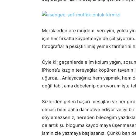
Merak edenlere müjdemi vereyim, yolda yine 
için her fırsatta kaydetmeye de çalışıyorum.
fotoğraflarla pekiştirilmiş yemek tariflerin
Öyle ki; geçenlerde elim kolum yağın, sosun
iPhone’u kızgın tereyağlar köpüren tavanın
uğurda… Anlayacağınız hem yapmak, hem de a
değil tabi, ama debelenip duruyorum işte te
Sizlerden gelen başarı mesajları ve her gir
olması beni daha da motive ediyor ve iyi bir 
söylemezseniz, nereden bileceğim yazdıkları
de artık şu bloguma kaydolmaya üşenmeseniz
isminizle yazmaya başlasanız. Çünkü ben de