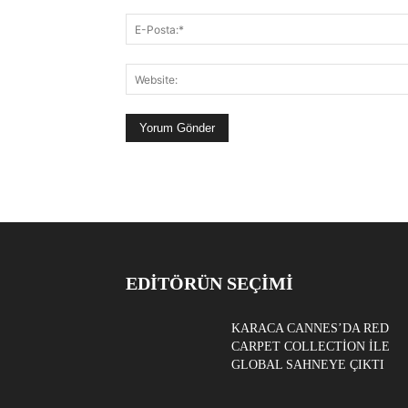
EDITÖRÜN SEÇIMI
KARACA CANNES’DA RED
CARPET COLLECTION ILE
GLOBAL SAHNEYE ÇIKTI