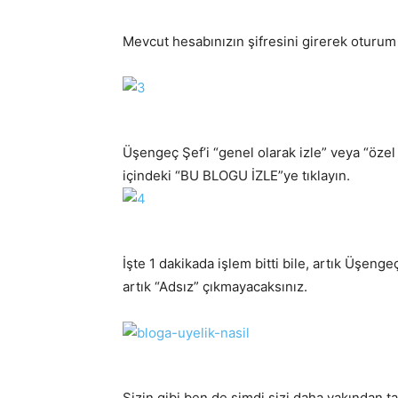
Mevcut hesabınızın şifresini girerek oturum 
Üşengeç Şef’i “genel olarak izle” veya “özel 
içindeki “BU BLOGU İZLE”ye tıklayın.
İşte 1 dakikada işlem bitti bile, artık Üşeng
artık “Adsız” çıkmayacaksınız.
Sizin gibi ben de şimdi sizi daha yakından 