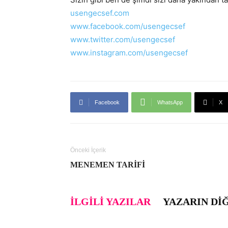
usengecsef.com
www.facebook.com/usengecsef
www.twitter.com/usengecsef
www.instagram.com/usengecsef
Facebook
WhatsApp
X
Önceki İçerik
MENEMEN TARIFI
İLGILI YAZILAR
YAZARIN DI