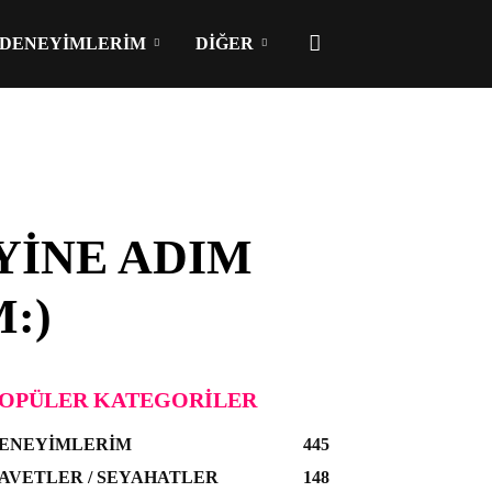
DENEYIMLERIM
DIĞER
YINE ADIM
:)
OPÜLER KATEGORILER
ENEYIMLERIM
445
AVETLER / SEYAHATLER
148