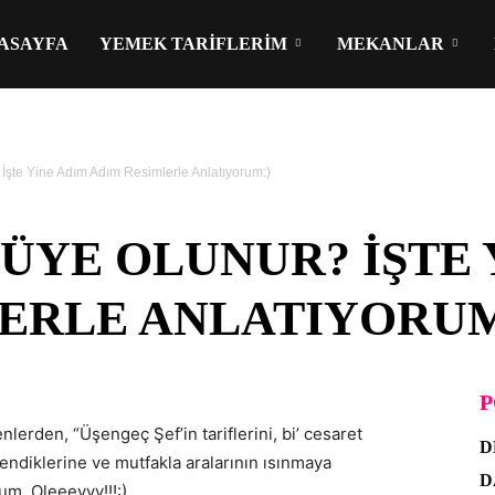
ASAYFA
YEMEK TARIFLERIM
MEKANLAR
İşte Yine Adım Adım Resimlerle Anlatıyorum:)
 ÜYE OLUNUR? İŞTE 
ERLE ANLATIYORUM
P
rden, “Üşengeç Şef’in tariflerini, bi’ cesaret
D
ndiklerine ve mutfakla aralarının ısınmaya
D
um. Oleeeyyy!!!:)