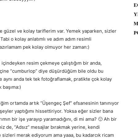
E
Y
M
güzel ve kolay tariflerim var. Yemek yaparken, sizler
P
 Tabi o kolay anlatımlı ve adım adım resimli
i hazırlamam pek kolay olmuyor her zaman:)
 içindeyken resim çekmeye çalıştığım bir anda,
 içine “cumburlop” diye düşürdüğüm bile oldu bu
ynı anda tek tek fotoğraflamak, pratikte çok kolay
k başıma:)
diğim ortamda artık “Üşengeç Şef” efsanesinin tanınıyor
şeyler yaptığımı hissettiriyor. Yoksa eğer sizler bana
mın bir işe yarayıp yaramadığını, di mi ama? 🙂 Ah bir
 de, “Adsız” mesajlar bırakmak yerine, kendi
 sizleri merak ediyorum ama yaaa, bu kadarcık ricam