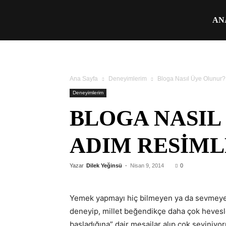
Üşengeç
AN
Şef
Ana Sayfa
Deneyimlerim
Bloga Nasıl Üye Olunur? 
Deneyimlerim
BLOGA NASIL
ADIM RESIML
Yazar
Dilek Yeğinsü
-
Nisan 9, 2014
0
Yemek yapmayı hiç bilmeyen ya da sevmeyenle
deneyip, millet beğendikçe daha çok hevesle
başladığına” dair mesajlar alıp çok seviniyor