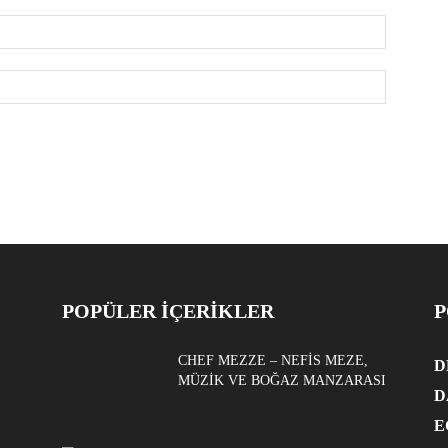
POPÜLER İÇERİKLER
P
CHEF MEZZE – NEFIS MEZE,
D
MÜZIK VE BOĞAZ MANZARASI
D
E