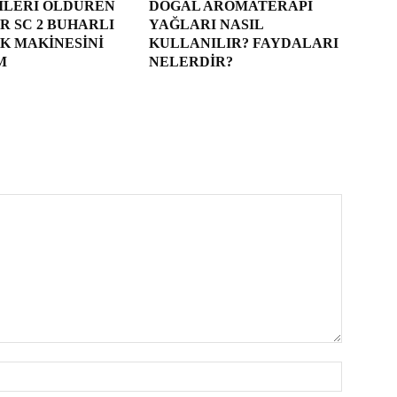
ILERI ÖLDÜREN
DOĞAL AROMATERAPI
 SC 2 BUHARLI
YAĞLARI NASIL
K MAKINESINI
KULLANILIR? FAYDALARI
M
NELERDIR?