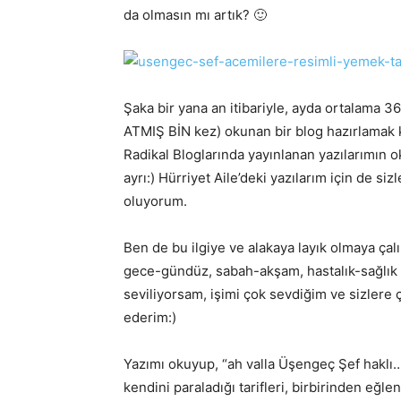
da olmasın mı artık? 🙂
Şaka bir yana an itibariyle, ayda ortalama 
ATMIŞ BİN kez) okunan bir blog hazırlamak ko
Radikal Bloglarında yayınlanan yazılarımın o
ayrı:) Hürriyet Aile’deki yazılarım için de s
oluyorum.
Ben de bu ilgiye ve alakaya layık olmaya çalış
gece-gündüz, sabah-akşam, hastalık-sağlık 
seviliyorsam, işimi çok sevdiğim ve sizlere 
ederim:)
Yazımı okuyup, “ah valla Üşengeç Şef haklı
kendini paraladığı tarifleri, birbirinden eğl