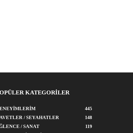
OPÜLER KATEGORİLER
ENEYIMLERIM
445
AVETLER / SEYAHATLER
148
ĞLENCE / SANAT
119