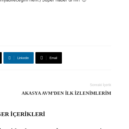
Linkedin
Email
Sonraki İçerik
AKASYA AVM’DEN İLK İZLENIMLERIM
ĞER İÇERIKLERI