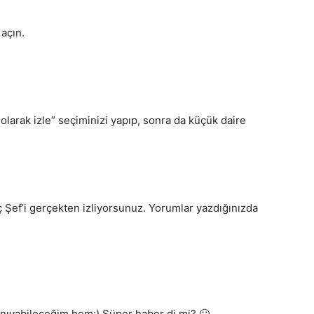
açın.
olarak izle” seçiminizi yapıp, sonra da küçük daire
eç Şef’i gerçekten izliyorsunuz. Yorumlar yazdığınızda
tanıyabileceğim hem:) Süper haber di mi? 🙂