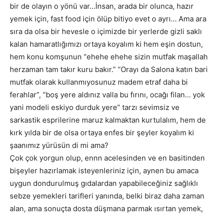
bir de olayın o yönü var…İnsan, arada bir olunca, hazır
yemek için, fast food için ölüp bitiyo evet o ayrı… Ama ara
sıra da olsa bir hevesle o içimizde bir yerlerde gizli saklı
kalan hamaratlığımızı ortaya koyalım ki hem eşin dostun,
hem konu komşunun “ehehe ehehe sizin mutfak maşallah
herzaman tam takır kuru bakır.” “Orayı da Salona katın bari
mutfak olarak kullanmıyosunuz madem etraf daha bi
ferahlar”, “boş yere aldınız valla bu fırını, ocağı filan… yok
yani modeli eskiyo durduk yere” tarzı sevimsiz ve
sarkastik esprilerine maruz kalmaktan kurtulalım, hem de
kırk yılda bir de olsa ortaya enfes bir şeyler koyalım ki
şaanımız yürüsün di mi ama?
Çok çok yorgun olup, ennn acelesinden ve en basitinden
bişeyler hazırlamak isteyenleriniz için, aynen bu amaca
uygun dondurulmuş gıdalardan yapabileceğiniz sağlıklı
sebze yemekleri tarifleri yanında, belki biraz daha zaman
alan, ama sonuçta dosta düşmana parmak ısırtan yemek,