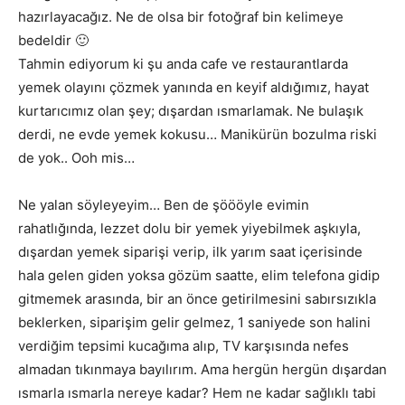
hazırlayacağız. Ne de olsa bir fotoğraf bin kelimeye
bedeldir 🙂
Tahmin ediyorum ki şu anda cafe ve restaurantlarda
yemek olayını çözmek yanında en keyif aldığımız, hayat
kurtarıcımız olan şey; dışardan ısmarlamak. Ne bulaşık
derdi, ne evde yemek kokusu… Manikürün bozulma riski
de yok.. Ooh mis…
Ne yalan söyleyeyim… Ben de şöööyle evimin
rahatlığında, lezzet dolu bir yemek yiyebilmek aşkıyla,
dışardan yemek siparişi verip, ilk yarım saat içerisinde
hala gelen giden yoksa gözüm saatte, elim telefona gidip
gitmemek arasında, bir an önce getirilmesini sabırsızıkla
beklerken, siparişim gelir gelmez, 1 saniyede son halini
verdiğim tepsimi kucağıma alıp, TV karşısında nefes
almadan tıkınmaya bayılırım. Ama hergün hergün dışardan
ısmarla ısmarla nereye kadar? Hem ne kadar sağlıklı tabi