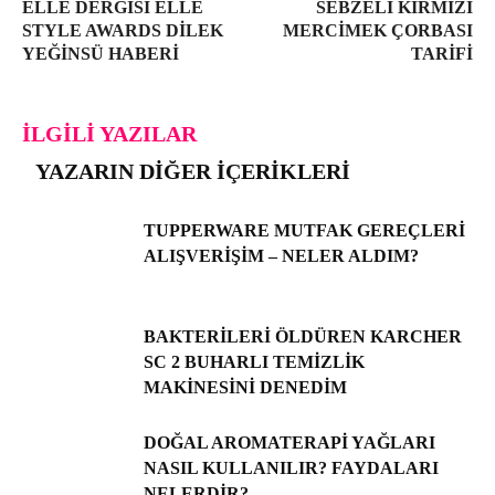
ELLE DERGISI ELLE
SEBZELI KIRMIZI
STYLE AWARDS DILEK
MERCIMEK ÇORBASI
YEĞINSÜ HABERI
TARIFI
İLGILI YAZILAR
YAZARIN DIĞER İÇERIKLERI
TUPPERWARE MUTFAK GEREÇLERI
ALIŞVERIŞIM – NELER ALDIM?
BAKTERILERI ÖLDÜREN KARCHER
SC 2 BUHARLI TEMIZLIK
MAKINESINI DENEDIM
DOĞAL AROMATERAPI YAĞLARI
NASIL KULLANILIR? FAYDALARI
NELERDIR?