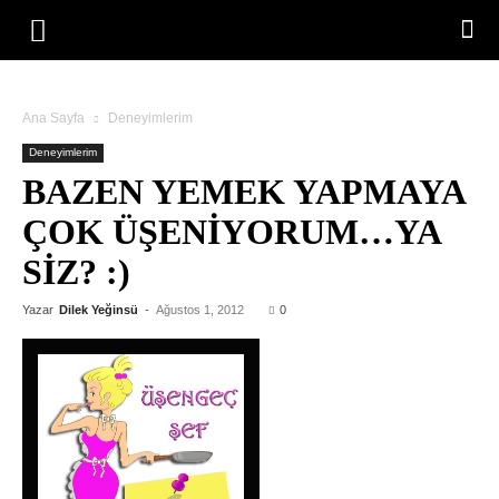
Ana Sayfa
Deneyimlerim
Deneyimlerim
BAZEN YEMEK YAPMAYA
ÇOK ÜŞENIYORUM…YA
SIZ? :)
Yazar
Dilek Yeğinsü
-
Ağustos 1, 2012
0