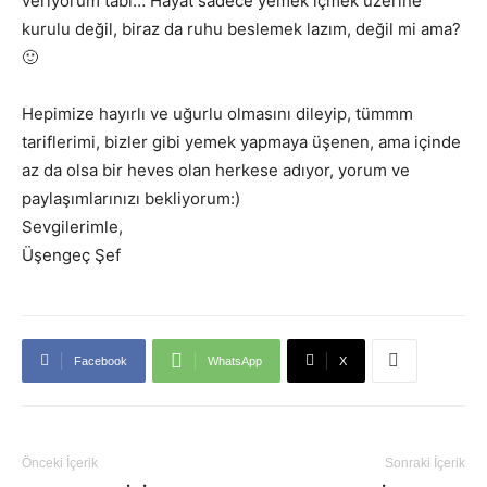
veriyorum tabi… Hayat sadece yemek içmek üzerine
kurulu değil, biraz da ruhu beslemek lazım, değil mi ama?
🙂
Hepimize hayırlı ve uğurlu olmasını dileyip, tümmm
tariflerimi, bizler gibi yemek yapmaya üşenen, ama içinde
az da olsa bir heves olan herkese adıyor, yorum ve
paylaşımlarınızı bekliyorum:)
Sevgilerimle,
Üşengeç Şef
Facebook
WhatsApp
X
Önceki İçerik
Sonraki İçerik