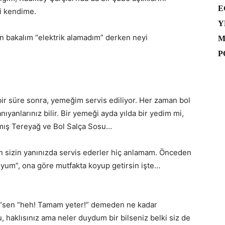
E
i kendime.
Y
yin bakalım “elektrik alamadım” derken neyi
M
P
r süre sonra, yemeğim servis ediliyor. Her zaman bol
anlarınız bilir. Bir yemeği ayda yılda bir yedim mi,
rmış Tereyağ ve Bol Salça Sosu…
en sizin yanınızda servis ederler hiç anlamam. Önceden
yum”, ona göre mutfakta koyup getirsin işte…
i “sen “heh! Tamam yeter!” demeden ne kadar
, haklısınız ama neler duydum bir bilseniz belki siz de