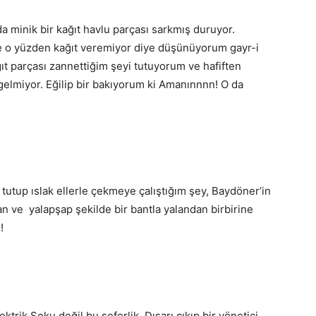
a minik bir kağıt havlu parçası sarkmış duruyor.
e o yüzden kağıt veremiyor diye düşünüyorum gayr-i
ağıt parçası zannettiğim şeyi tutuyorum ve hafiften
gelmiyor. Eğilip bir bakıyorum ki Amanınnnn! O da
 tutup ıslak ellerle çekmeye çalıştığım şey, Baydöner’in
n ve yalapşap şekilde bir bantla yalandan birbirine
!
trik Şoku değil bu seferlik. Dışarı çıkıp bir yönetici