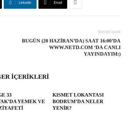
Linkedin
Email
Sonraki İçerik
BUGÜN (20 HAZIRAN’DA) SAAT 16:00’DA
WWW.NETD.COM ‘DA CANLI
YAYINDAYIM:)
ĞER İÇERIKLERI
E 33
KISMET LOKANTASI
VAK’DA YEMEK VE
BODRUM’DA NELER
ZIYAFETI
YENIR?