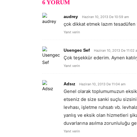
6 YORUM
audrey
Haziran 10, 2013 De 10:59 am
çok dikkat etmek lazım tesadüfen 
Yanıt verin
Usengec Sef
Haziran 10, 2013 De 11:02
Çok teşekkür ederim. Aynen katıl
Yanıt verin
Adsız
Haziran 10, 2013 De 11:04 am
Genel olarak toplumumuzun eksikle
etseniz de size sanki suçlu sizsi
levhası, işletme ruhsatı vb. levhal
yanlış ve eksik olan hizmetleri şik
duvarlarına asılma zorunluluğu ge
Yanıt verin