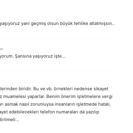
yaşıyoruz yani geçmiş olsun büyük tehlike atlatmışsın..
 am
ıyorum. Şansına yaşıyoruz işte…
rinden biridir. Bu ve vb. örnekleri nedense sikayet
niz muamelesi yaparlar. Benim önerim işletmelere vergi
arı asmak nasıl zorunluysa insanların işletmede hatalı,
ayet edebilecekleri telefon numaraları da yazılıp
tirilmeli…