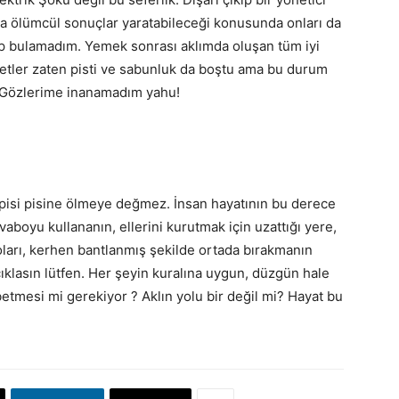
ta ölümcül sonuçlar yaratabileceği konusunda onları da
p bulamadım. Yemek sonrası aklımda oluşan tüm iyi
valetler zaten pisti ve sabunluk da boştu ama bu durum
. Gözlerime inanamadım yahu!
 pisi pisine ölmeye değmez. İnsan hayatının bu derece
aboyu kullananın, ellerini kurutmak için uzattığı yere,
oları, kerhen bantlanmış şekilde ortada bırakmanın
çıklasın lütfen. Her şeyin kuralına uygun, düzgün hale
kaybetmesi mi gerekiyor ? Aklın yolu bir değil mi? Hayat bu