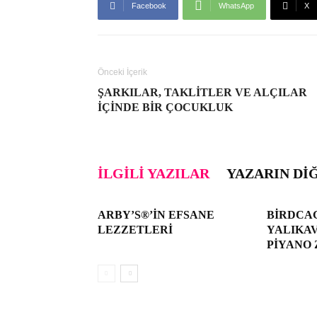
Facebook
WhatsApp
X
Önceki İçerik
ŞARKILAR, TAKLITLER VE ALÇILAR
IÇINDE BIR ÇOCUKLUK
İLGILI YAZILAR
YAZARIN DI
ARBY’S®’IN EFSANE
BIRDCAG
LEZZETLERI
YALIKA
PIYANO 