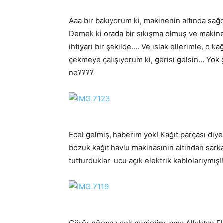
Aaa bir bakıyorum ki, makinenin altında sağd
Demek ki orada bir sıkışma olmuş ve makin
ihtiyari bir şekilde…. Ve ıslak ellerimle, o k
çekmeye çalışıyorum ki, gerisi gelsin… Yok 
ne????
Ecel gelmiş, haberim yok! Kağıt parçası diye
bozuk kağıt havlu makinasının altından sarka
tutturdukları ucu açık elektrik kablolarıymış!!
Görür görmez şok geçirdim, ama Allahtan Elek