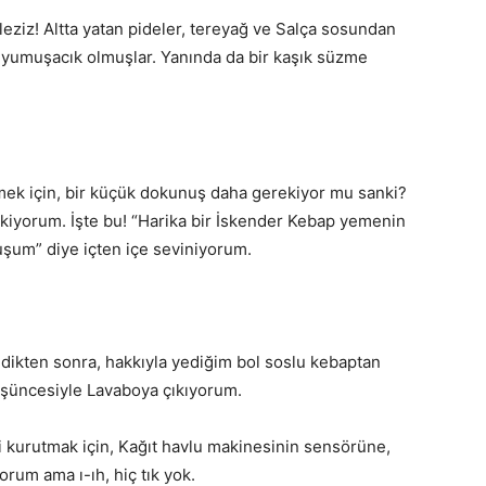
ziz! Altta yatan pideler, tereyağ ve Salça sosundan
a yumuşacık olmuşlar. Yanında da bir kaşık süzme
mek için, bir küçük dokunuş daha gerekiyor mu sanki?
kiyorum. İşte bu! “Harika bir İskender Kebap yemenin
uşum” diye içten içe seviniyorum.
edikten sonra, hakkıyla yediğim bol soslu kebaptan
düşüncesiyle Lavaboya çıkıyorum.
imi kurutmak için, Kağıt havlu makinesinin sensörüne,
orum ama ı-ıh, hiç tık yok.