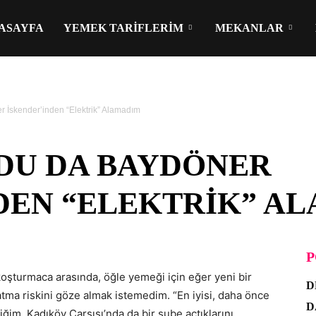
ASAYFA
YEMEK TARIFLERIM
MEKANLAR
 İskender’inden “Elektrik” Alamadım
DU DA BAYDÖNER
DEN “ELEKTRIK” A
P
oşturmaca arasında, öğle yemeği için eğer yeni bir
D
atma riskini göze almak istemedim. “En iyisi, daha önce
D
m, Kadıköy Çarşısı’nda da bir şube açtıklarını