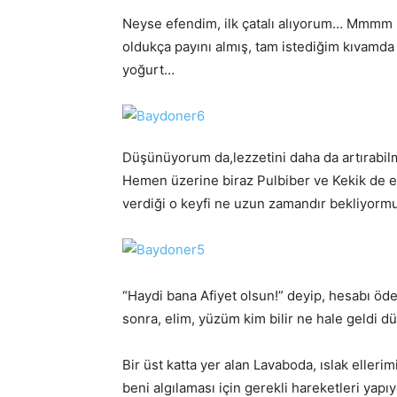
Neyse efendim, ilk çatalı alıyorum… Mmmm le
oldukça payını almış, tam istediğim kıvamd
yoğurt…
Düşünüyorum da,lezzetini daha da artırabil
Hemen üzerine biraz Pulbiber ve Kekik de e
verdiği o keyfi ne uzun zamandır bekliyorm
“Haydi bana Afiyet olsun!” deyip, hesabı öd
sonra, elim, yüzüm kim bilir ne hale geldi 
Bir üst katta yer alan Lavaboda, ıslak eller
beni algılaması için gerekli hareketleri yapıy