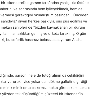
ir İskenderci’de garson tarafından yanlışlıkla üstüne
n haberini ve sonrasında hem iyileşebilmek, hem de
aş vermesi gerektiğini okumuştum basından… Önceden
 şahidiyiz” diyen herkes baskıyla, sus pus edilmiş ve
en mekan sahipleri de “bizden kaynaklanan bir durum
ıyı tanımamazlıktan gelmiş ve ortada bırakmış. O gün
i, bu seferlik hasarsız belasız atlatıyorum Allaha
diğimde, garson, hele de fotoğrafının da çekildiğini
zlar vererek, iyice yukarıdan dökme gafletine girdiği
 minik minik onlarca kırmızı nokta görecektim , ama o
 o yüzden tek düşündüğüm güzeeel bir İskender’in