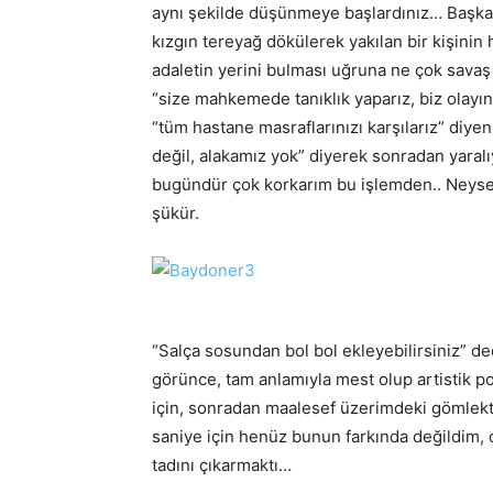
aynı şekilde düşünmeye başlardınız… Başka b
kızgın tereyağ dökülerek yakılan bir kişini
adaletin yerini bulması uğruna ne çok sav
“size mahkemede tanıklık yaparız, biz olayın
“tüm hastane masraflarınızı karşılarız” diy
değil, alakamız yok” diyerek sonradan yaral
bugündür çok korkarım bu işlemden.. Neyse k
şükür.
“Salça sosundan bol bol ekleyebilirsiniz” de
görünce, tam anlamıyla mest olup artistik po
için, sonradan maalesef üzerimdeki gömlekte
saniye için henüz bunun farkında değildim,
tadını çıkarmaktı…