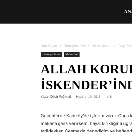
Üşengeç
AN
Şef
Ana Sayfa
Deneyimlerim
Allah Korudu da Baydöner
Deneyimlerim
Mekanlar
ALLAH KORU
İSKENDER’IN
Yazar
Dilek Yeğinsü
-
Haziran 10, 2013
6
Geçenlerde Kadıköy’de işlerim vardı. Onca k
mekana şans verirsem, hayal kırıklığına uğr
tatildeyken Çeşme’de denediğim ve beğendiği