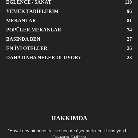
EĞLENCE / SANAT
119
YEMEK TARIFLERIM
96
MEKANLAR
81
POPÜLER MEKANLAR
74
BASINDA BEN
27
EN İYI OTELLER
26
DAHA DAHA NELER OLUYOR?
23
HAKKIMDA
"Hayat dev bir orkestra" ve ben de üşenmek nedir bilmeyen bir
"Orkestra Şefi"yim.