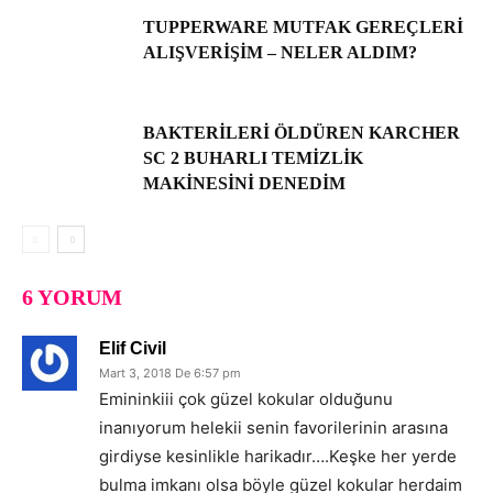
TUPPERWARE MUTFAK GEREÇLERI
ALIŞVERIŞIM – NELER ALDIM?
BAKTERILERI ÖLDÜREN KARCHER
SC 2 BUHARLI TEMIZLIK
MAKINESINI DENEDIM
6 YORUM
Elif Civil
Mart 3, 2018 De 6:57 pm
Emininkiii çok güzel kokular olduğunu
inanıyorum helekii senin favorilerinin arasına
girdiyse kesinlikle harikadır….Keşke her yerde
bulma imkanı olsa böyle güzel kokular herdaim