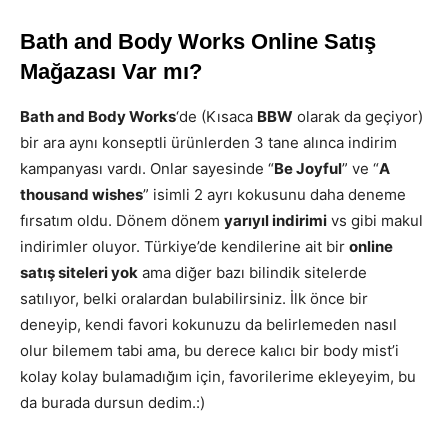
Bath and Body Works Online Satış
Mağazası Var mı?
Bath and Body Works
‘de (Kısaca
BBW
olarak da geçiyor)
bir ara aynı konseptli ürünlerden 3 tane alınca indirim
kampanyası vardı. Onlar sayesinde “
Be Joyful
” ve “
A
thousand wishes
” isimli 2 ayrı kokusunu daha deneme
fırsatım oldu. Dönem dönem
yarıyıl indirimi
vs gibi makul
indirimler oluyor. Türkiye’de kendilerine ait bir
online
satış siteleri yok
ama diğer bazı bilindik sitelerde
satılıyor, belki oralardan bulabilirsiniz. İlk önce bir
deneyip, kendi favori kokunuzu da belirlemeden nasıl
olur bilemem tabi ama, bu derece kalıcı bir body mist’i
kolay kolay bulamadığım için, favorilerime ekleyeyim, bu
da burada dursun dedim.:)