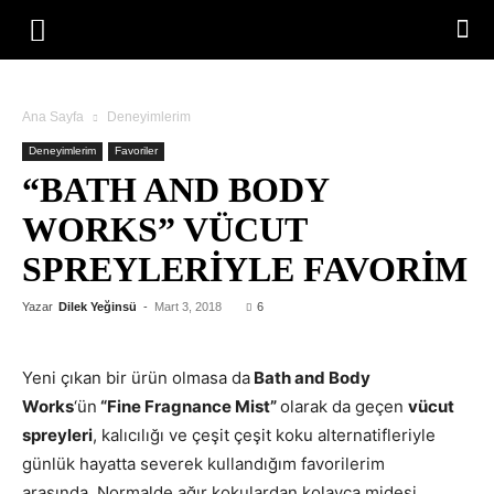
Ana Sayfa
Deneyimlerim
Deneyimlerim
Favoriler
“BATH AND BODY
WORKS” VÜCUT
SPREYLERIYLE FAVORIM
Yazar
Dilek Yeğinsü
-
Mart 3, 2018
6
Yeni çıkan bir ürün olmasa da
Bath and Body
Works
‘ün
“Fine Fragnance Mist”
olarak da geçen
vücut
spreyleri
, kalıcılığı ve çeşit çeşit koku alternatifleriyle
günlük hayatta severek kullandığım favorilerim
arasında. Normalde ağır kokulardan kolayca midesi