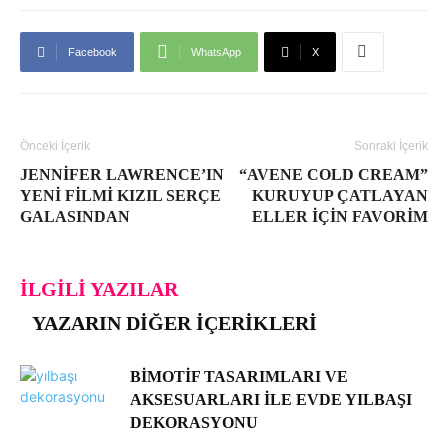
Facebook
WhatsApp
X
Önceki İçerik
Sonraki İçerik
JENNIFER LAWRENCE’IN
“AVENE COLD CREAM”
YENI FILMI KIZIL SERÇE
KURUYUP ÇATLAYAN
GALASINDAN
ELLER IÇIN FAVORIM
İLGILI YAZILAR
YAZARIN DIĞER İÇERIKLERI
BIMOTIF TASARIMLARI VE
AKSESUARLARI ILE EVDE YILBAŞI
DEKORASYONU