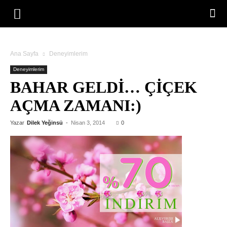
Ana Sayfa
Deneyimlerim
Deneyimlerim
BAHAR GELDI… ÇIÇEK
AÇMA ZAMANI:)
Yazar
Dilek Yeğinsü
-
Nisan 3, 2014
0