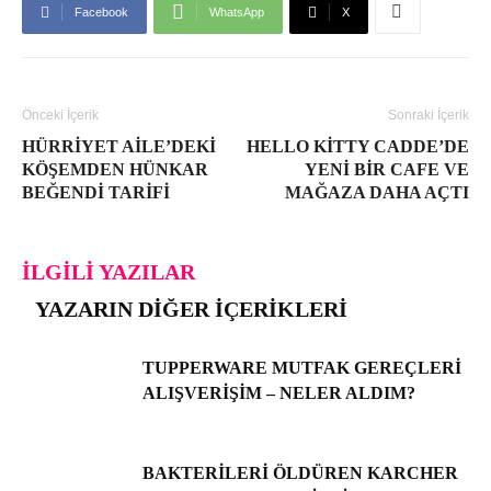
Facebook
WhatsApp
X
Önceki İçerik
Sonraki İçerik
HÜRRIYET AILE’DEKI
HELLO KITTY CADDE’DE
KÖŞEMDEN HÜNKAR
YENI BIR CAFE VE
BEĞENDI TARIFI
MAĞAZA DAHA AÇTI
İLGILI YAZILAR
YAZARIN DIĞER İÇERIKLERI
TUPPERWARE MUTFAK GEREÇLERI
ALIŞVERIŞIM – NELER ALDIM?
BAKTERILERI ÖLDÜREN KARCHER