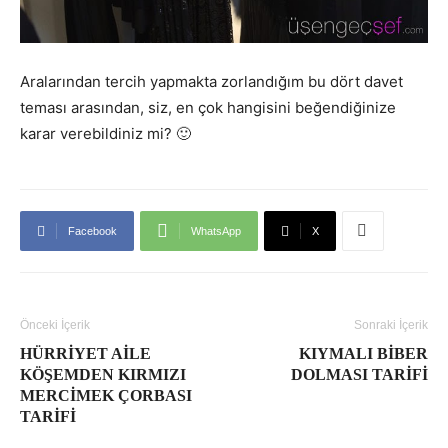
Aralarından tercih yapmakta zorlandığım bu dört davet
teması arasından, siz, en çok hangisini beğendiğinize
karar verebildiniz mi? 🙂
Facebook
WhatsApp
X
Önceki İçerik
Sonraki İçerik
HÜRRIYET AILE
KIYMALI BIBER
KÖŞEMDEN KIRMIZI
DOLMASI TARIFI
MERCIMEK ÇORBASI
TARIFI