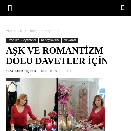
Ana Sayfa
Davetler / Seyahatler
Davetler / Seyahatler
Deneyimlerim
Mekanlar
AŞK VE ROMANTIZM
DOLU DAVETLER İÇIN
Yazar
Dilek Yeğinsü
-
Mart 10, 2014
1