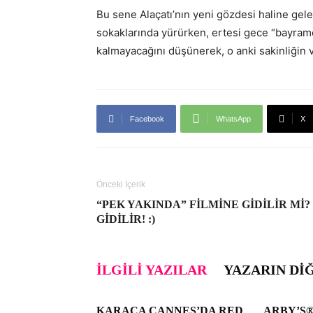
Bu sene Alaçatı’nın yeni gözdesi haline gel
sokaklarında yürürken, ertesi gece “bayramc
kalmayacağını düşünerek, o anki sakinliğin v
Facebook
WhatsApp
X
Önceki İçerik
“PEK YAKINDA” FILMINE GIDILIR MI?
GIDILIR! :)
İLGILI YAZILAR
YAZARIN DI
KARACA CANNES’DA RED
ARBY’S®