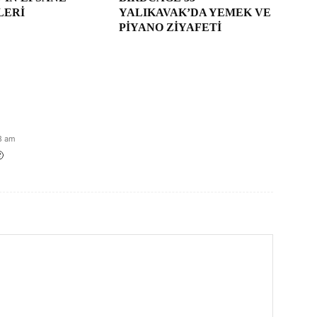
LERI
YALIKAVAK’DA YEMEK VE
PIYANO ZIYAFETI
8 am
