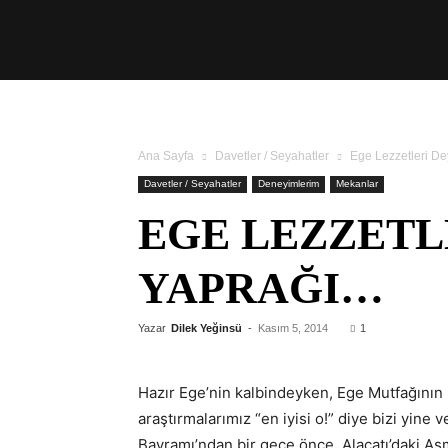
Üşengeç
Şef
Ana Sayfa
Davetler / Seyahatler
Ege Lezzetleri D
Davetler / Seyahatler
Deneyimlerim
Mekanlar
EGE LEZZETL
YAPRAĞI…
Yazar
Dilek Yeğinsü
-
Kasım 5, 2014
1
Hazır Ege’nin kalbindeyken, Ege Mutfağının h
araştırmalarımız “en iyisi o!” diye bizi yin
Bayramı’ndan bir gece önce, Alaçatı’daki As