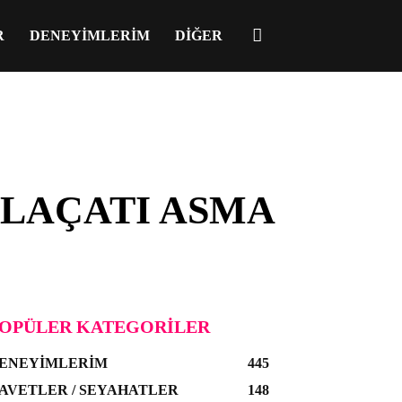
R
DENEYIMLERIM
DIĞER
ALAÇATI ASMA
OPÜLER KATEGORILER
ENEYIMLERIM
445
AVETLER / SEYAHATLER
148