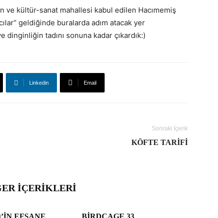
en ve kültür-sanat mahallesi kabul edilen Hacımemiş
ılar” geldiğinde buralarda adım atacak yer
e dinginliğin tadını sonuna kadar çıkardık:)
Linkedin
Email
Sonraki İçerik
KÖFTE TARIFI
ĞER İÇERIKLERI
’IN EFSANE
BIRDCAGE 33