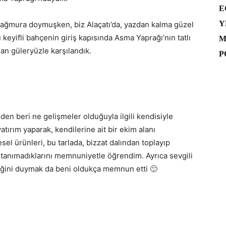
E
Y
 yağmura doymuşken, biz Alaçatı’da, yazdan kalma güzel
keyifli bahçenin giriş kapısında Asma Yaprağı’nın tatlı
M
an güleryüzle karşılandık.
P
n beri ne gelişmeler olduğuyla ilgili kendisiyle
yatırım yaparak, kendilerine ait bir ekim alanı
el ürünleri, bu tarlada, bizzat dalından toplayıp
nır tanımadıklarını memnuniyetle öğrendim. Ayrıca sevgili
iğini duymak da beni oldukça memnun etti 🙂