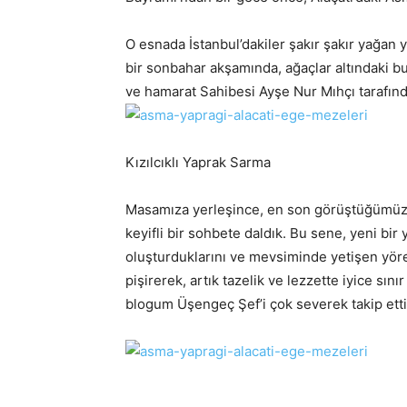
O esnada İstanbul’dakiler şakır şakır yağan
bir sonbahar akşamında, ağaçlar altındaki bu 
ve hamarat Sahibesi Ayşe Nur Mıhçı tarafınd
Kızılcıklı Yaprak Sarma
Masamıza yerleşince, en son görüştüğümüzde
keyifli bir sohbete daldık. Bu sene, yeni bir 
oluşturduklarını ve mevsiminde yetişen yöres
pişirerek, artık tazelik ve lezzette iyice sı
blogum Üşengeç Şef’i çok severek takip ett