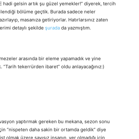
E hadi gelsin artık şu güzel yemekler!” diyerek, tercih
ilendiği bölüme geçtik. Burada sadece neler
azırlayıp, masanıza getiriyorlar. Hatırlarsınız zaten
erimi detaylı şekilde
şurada
da yazmıştım.
u mezeler arasında bir eleme yapamadık ve yine
“Tarih tekerrürden ibaret” oldu anlayacağınız:)
vasyon yaptırmak gereken bu mekana, sezon sonu
in “nispeten daha sakin bir ortamda geldik” diye
ist olmak üzere sayısız insanın, yer olmadığı için