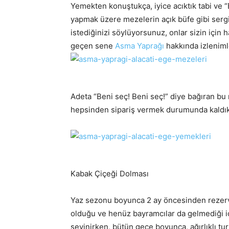
Yemekten konuştukça, iyice acıktık tabi ve “
yapmak üzere mezelerin açık büfe gibi serg
istediğinizi söylüyorsunuz, onlar sizin için h
geçen sene
Asma Yaprağı
hakkında izleniml
Adeta “Beni seç! Beni seç!” diye bağıran b
hepsinden sipariş vermek durumunda kaldık. 
Kabak Çiçeği Dolması
Yaz sezonu boyunca 2 ay öncesinden rezer
olduğu ve henüz bayramcılar da gelmediği iç
sevinirken, bütün gece boyunca, ağırlıklı tur