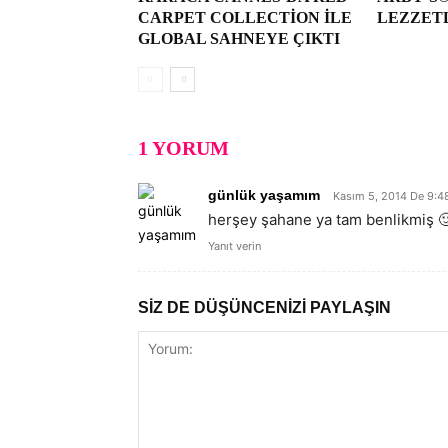
CARPET COLLECTION ILE
LEZZET
GLOBAL SAHNEYE ÇIKTI
1 YORUM
günlük yaşamım
Kasım 5, 2014 De 9:4
herşey şahane ya tam benlikmiş 
Yanıt verin
SİZ DE DÜŞÜNCENİZİ PAYLAŞIN