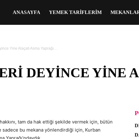
ANASAYFA
YEMEK TARIFLERIM
MEKANLA
eyince Yine Alaçatı Asma Yaprağı…
ERI DEYINCE YINE 
P
akkını, tam da hak ettiği şekilde vermek için, bütün
D
e ve sadece bu mekana yönlendirdiği için, Kurban
D
ma Yaprağı’ndaydık.