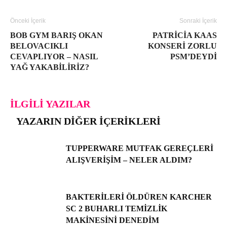
Önceki İçerik
Sonraki İçerik
BOB GYM BARIŞ OKAN
PATRICIA KAAS
BELOVACIKLI
KONSERI ZORLU
CEVAPLIYOR – NASIL
PSM’DEYDI
YAĞ YAKABILIRIZ?
İLGILI YAZILAR
YAZARIN DIĞER İÇERIKLERI
TUPPERWARE MUTFAK GEREÇLERI
ALIŞVERIŞIM – NELER ALDIM?
BAKTERILERI ÖLDÜREN KARCHER
SC 2 BUHARLI TEMIZLIK
MAKINESINI DENEDIM