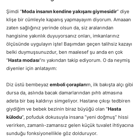
Şimdi “
Moda insanın kendine yakışanı giymesidir
” diye
klişe bir cümleyle kapanış yapmayayım diyorum. Amaaan
zaten sağlığınız yerinde olsun da, siz aralarından
hangisine yakınlık duyuyorsanız onları, imkanlarınız
ölçüsünde uygulayın işte! Başımdan geçen talihsiz kazayı
belki duymuşsunuzdur, ben maalesef şu anda en çok
“
Hasta modası
“nı yakından takip ediyorum. O da neymiş
diyenler için anlatayım:
Diz üstü bembeyaz
emboli çorapları
m, ilk bakışta alçı gibi
dursa da, aslında bacak damarlarından pıhtı atmasına
adeta bir baş kaldırıyı simgeliyor. Hastane çıkışı tedbiren
giydiğim ve bebek bezinin biraz büyüğü olan “
Hasta
külodu
“, pofuduk dokusuyla insana “yeni doğmuş” hissi
verirken, zamanlı-zamansız gelen küçük tuvalet ihtiyacına
sunduğu fonksiyonellikle göz dolduruyor.