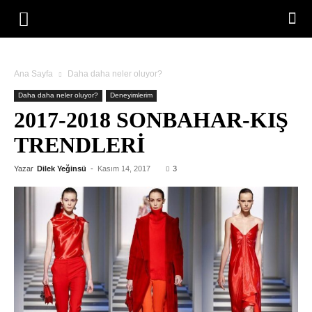
Ana Sayfa
Daha daha neler oluyor?
Daha daha neler oluyor?
Deneyimlerim
2017-2018 SONBAHAR-KIŞ
TRENDLERI
Yazar
Dilek Yeğinsü
-
Kasım 14, 2017
3