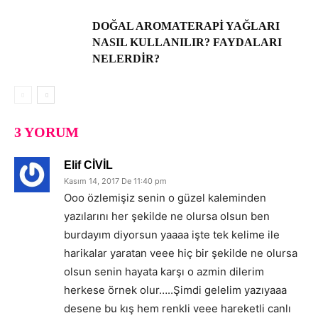
DOĞAL AROMATERAPI YAĞLARI
NASIL KULLANILIR? FAYDALARI
NELERDIR?
3 YORUM
Elif CİVİL
Kasım 14, 2017 De 11:40 pm
Ooo özlemişiz senin o güzel kaleminden
yazılarını her şekilde ne olursa olsun ben
burdayım diyorsun yaaaa işte tek kelime ile
harikalar yaratan veee hiç bir şekilde ne olursa
olsun senin hayata karşı o azmin dilerim
herkese örnek olur…..Şimdi gelelim yazıyaaa
desene bu kış hem renkli veee hareketli canlı